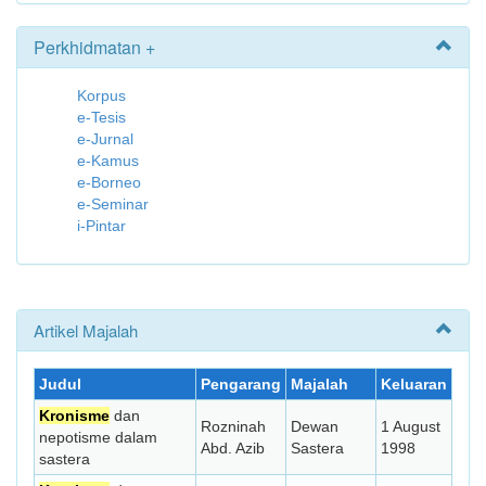
Perkhidmatan +
Korpus
e-Tesis
e-Jurnal
e-Kamus
e-Borneo
e-Seminar
i-Pintar
Artikel Majalah
Judul
Pengarang
Majalah
Keluaran
Kronisme
dan
Rozninah
Dewan
1 August
nepotisme dalam
Abd. Azib
Sastera
1998
sastera