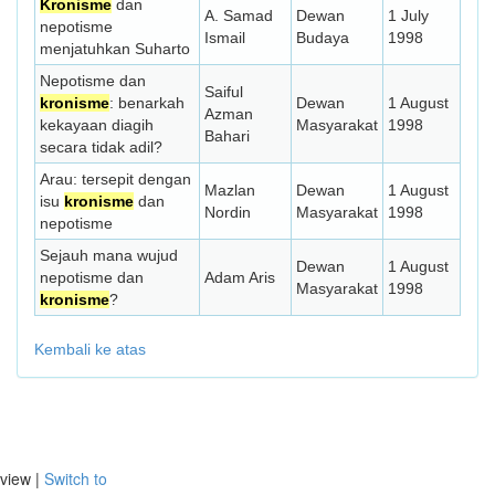
Kronisme
dan
A. Samad
Dewan
1 July
nepotisme
Ismail
Budaya
1998
menjatuhkan Suharto
Nepotisme dan
Saiful
kronisme
: benarkah
Dewan
1 August
Azman
kekayaan diagih
Masyarakat
1998
Bahari
secara tidak adil?
Arau: tersepit dengan
Mazlan
Dewan
1 August
isu
kronisme
dan
Nordin
Masyarakat
1998
nepotisme
Sejauh mana wujud
Dewan
1 August
nepotisme dan
Adam Aris
Masyarakat
1998
kronisme
?
Kembali ke atas
view |
Switch to