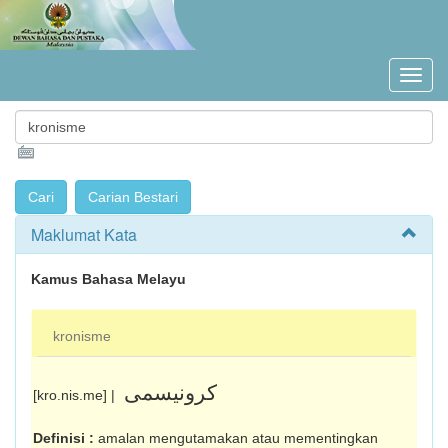
Maklumat Kata
Kamus Bahasa Melayu
kronisme
کرونيسمى
[kro.nis.me] |
Definisi :
amalan mengutamakan atau memen­tingkan