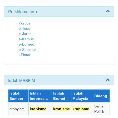
Perkhidmatan +
Korpus
e-Tesis
e-Jurnal
e-Kamus
e-Borneo
e-Seminar
i-Pintar
Istilah MABBIM
Istilah
Istilah
Istilah
Istilah
Bidang
Sumber
Indonesia
Brunei
Malaysia
Sains
cronyism
kronisme
kronisme
kronisme
Politik