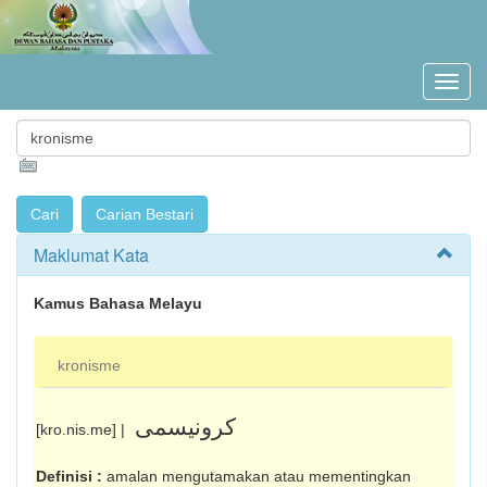
Maklumat Kata
Kamus Bahasa Melayu
kronisme
کرونيسمى
[kro.nis.me] |
Definisi :
amalan mengutamakan atau memen­tingkan