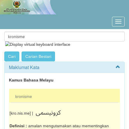
Maklumat Kata
Kamus Bahasa Melayu
kronisme
کرونيسمى
[kro.nis.me] |
Definisi :
amalan mengutamakan atau memen­tingkan