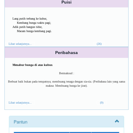
Puisi
Lang putih terbang ke kubur,
Kembang bunga waktu pagi;
Adik putih bangun tidur,
Macam bunga kembang pagi.
Lihat selanjutnya...
(26)
Peribahasa
Menabur bunga di atas kubur.
Bermaksud :
Berbuat baik bukan pada tempatnya; membuang tenaga dengan sia-sia. (Peribahasa lain yang sama
makna: Membuang bunga ke jirat).
Lihat selanjutnya...
(9)
Pantun