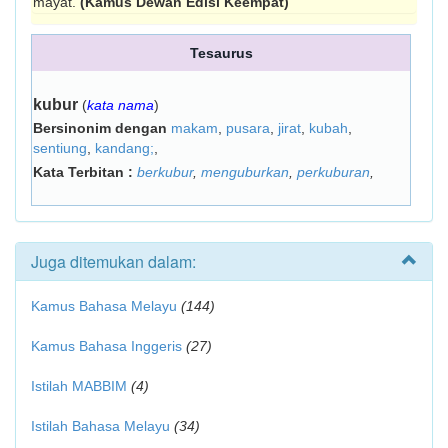
mayat.
(Kamus Dewan Edisi Keempat)
Tesaurus
kubur
(
kata nama
)
Bersinonim dengan
makam
,
pusara
,
jirat
,
kubah
,
sentiung
,
kandang;
,
Kata Terbitan :
berkubur
,
menguburkan
,
perkuburan
,
Juga ditemukan dalam:
Kamus Bahasa Melayu
(144)
Kamus Bahasa Inggeris
(27)
Istilah MABBIM
(4)
Istilah Bahasa Melayu
(34)