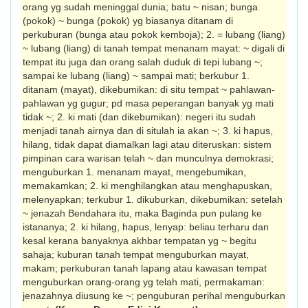
orang yg sudah meninggal dunia; batu ~ nisan; bunga
(pokok) ~ bunga (pokok) yg biasanya ditanam di
perkuburan (bunga atau pokok kemboja); 2. = lubang (liang)
~ lubang (liang) di tanah tempat menanam mayat: ~ digali di
tempat itu juga dan orang salah duduk di tepi lubang ~;
sampai ke lubang (liang) ~ sampai mati; berkubur 1.
ditanam (mayat), dikebumikan: di situ tempat ~ pahlawan-
pahlawan yg gugur; pd masa peperangan banyak yg mati
tidak ~; 2. ki mati (dan dikebumikan): negeri itu sudah
menjadi tanah airnya dan di situlah ia akan ~; 3. ki hapus,
hilang, tidak dapat diamalkan lagi atau diteruskan: sistem
pimpinan cara warisan telah ~ dan munculnya demokrasi;
menguburkan 1. menanam mayat, mengebumikan,
memakamkan; 2. ki menghilangkan atau menghapuskan,
melenyapkan; terkubur 1. dikuburkan, dikebumikan: setelah
~ jenazah Bendahara itu, maka Baginda pun pulang ke
istananya; 2. ki hilang, hapus, lenyap: beliau terharu dan
kesal kerana banyaknya akhbar tempatan yg ~ begitu
sahaja; kuburan tanah tempat menguburkan mayat,
makam; perkuburan tanah lapang atau kawasan tempat
menguburkan orang-orang yg telah mati, permakaman:
jenazahnya diusung ke ~; penguburan perihal menguburkan