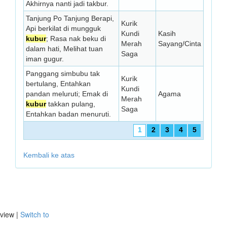
Akhirnya nanti jadi takbur.
Tanjung Po Tanjung Berapi,
Kurik
Api berkilat di mungguk
Kundi
Kasih
kubur
; Rasa nak beku di
Merah
Sayang/Cinta
dalam hati, Melihat tuan
Saga
iman gugur.
Panggang simbubu tak
Kurik
bertulang, Entahkan
Kundi
pandan meluruti; Emak di
Agama
Merah
kubur
takkan pulang,
Saga
Entahkan badan menuruti.
1
2
3
4
5
Kembali ke atas
view |
Switch to