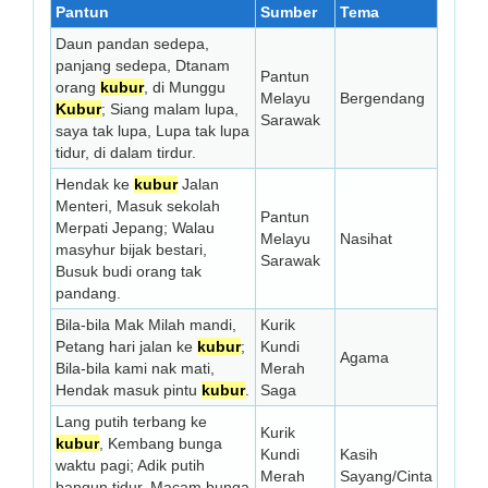
Pantun
Sumber
Tema
Daun pandan sedepa,
panjang sedepa, Dtanam
Pantun
orang
kubur
, di Munggu
Melayu
Bergendang
Kubur
; Siang malam lupa,
Sarawak
saya tak lupa, Lupa tak lupa
tidur, di dalam tirdur.
Hendak ke
kubur
Jalan
Menteri, Masuk sekolah
Pantun
Merpati Jepang; Walau
Melayu
Nasihat
masyhur bijak bestari,
Sarawak
Busuk budi orang tak
pandang.
Bila-bila Mak Milah mandi,
Kurik
Petang hari jalan ke
kubur
;
Kundi
Agama
Bila-bila kami nak mati,
Merah
Hendak masuk pintu
kubur
.
Saga
Lang putih terbang ke
Kurik
kubur
, Kembang bunga
Kundi
Kasih
waktu pagi; Adik putih
Merah
Sayang/Cinta
bangun tidur, Macam bunga