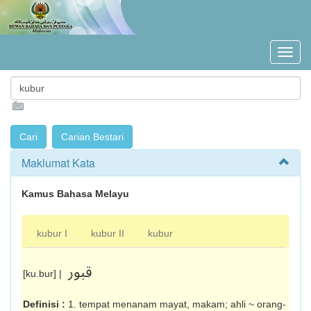
Maklumat Kata
Kamus Bahasa Melayu
kubur I
kubur II
kubur
قبور
[ku.bur] |
Definisi :
1. tempat menanam mayat, makam; ahli ~ orang-