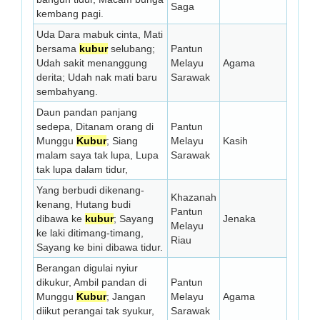
Saga
kembang pagi.
Uda Dara mabuk cinta, Mati
bersama
kubur
selubang;
Pantun
Udah sakit menanggung
Melayu
Agama
derita; Udah nak mati baru
Sarawak
sembahyang.
Daun pandan panjang
sedepa, Ditanam orang di
Pantun
Munggu
Kubur
; Siang
Melayu
Kasih
malam saya tak lupa, Lupa
Sarawak
tak lupa dalam tidur,
Yang berbudi dikenang-
Khazanah
kenang, Hutang budi
Pantun
dibawa ke
kubur
; Sayang
Jenaka
Melayu
ke laki ditimang-timang,
Riau
Sayang ke bini dibawa tidur.
Berangan digulai nyiur
dikukur, Ambil pandan di
Pantun
Munggu
Kubur
; Jangan
Melayu
Agama
diikut perangai tak syukur,
Sarawak