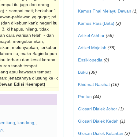
 tempat itu juga dan orang
ng) ~ sampai mati; berkubur 1.
Kamus Thai Melayu Dewan
(1
hlawan-pahlawan yg gugur; pd
 (dan dikebumikan): negeri itu
Kamus Parsi(Beta)
(2)
3. ki hapus, hilang, tidak
nan cara warisan telah ~ dan
Artikel Akhbar
(56)
mayat, mengebumikan,
kan, melenyapkan; terkubur
Artikel Majalah
(38)
dahara itu, maka Baginda pun
liau terharu dan kesal kerana
Ensiklopedia
(8)
buran tanah tempat
pang atau kawasan tempat
Buku
(39)
an: jenazahnya diusung ke ~;
Dewan Edisi Keempat)
Khidmat Nasihat
(16)
Pantun
(44)
Glosari Dialek Johor
(1)
Glosari Dialek Kedah
(1)
sentiung
,
kandang;
,
an
,
Glosari Dialek Kelantan
(2)