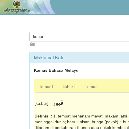
Maklumat Kata
Kamus Bahasa Melayu
kubur I
kubur II
kubur
قبور
[ku.bur] |
Definisi :
1. tempat menanam mayat, makam; ahli 
meninggal dunia; batu ~ nisan; bunga (pokok) ~ bu
ditanam di perkuburan (bunga atau pokok kemboja); 