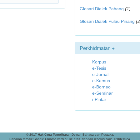
Glosari Dialek Pahang
(1)
Glosari Dialek Pulau Pinang
(2
Perkhidmatan +
Korpus
e-Tesis
e-Jurnal
e-Kamus
e-Borneo
e-Seminar
i-Pintar
© 2017 Hak Cipta Terpelihara - Dewan Bahasa dan Pustaka.
Paparan terbaik Google Chrome versi 58 ke atas, dengan resolusi skrin 1280x1024.