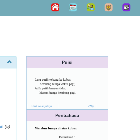
Puisi
Lang putih terbang ke kubur,
Kembang bunga waktu pagi;
Adik putih bangun tidur,
Macam bunga kembang pagi.
Lihat selanjutnya...
(26)
Peribahasa
an
(5)
Menabur bunga di atas kubur.
Bermaksud :