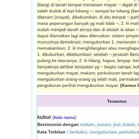
(liang) di tanah tempat menanam mayat: ~ digali di
salah duduk di tepi lubang ~; sampai ke lubang (lia
ditanam (mayat), dikebumikan: di situ tempat ~ pa
masa peperangan banyak yg mati tidak ~; 2. ki mati
sudah menjadi tanah airnya dan di situlah ia akan ~; 
dapat diamalkan lagi atau diteruskan: sistem pimpi
munculnya demokrasi; menguburkan 1. menanam 
memakamkan; 2. ki menghilangkan atau menghapus
1. dikuburkan, dikebumikan: setelah ~ jenazah Ben
pulang ke istananya; 2. ki hilang, hapus, lenyap: be
banyaknya akhbar tempatan yg ~ begitu sahaja; ku
menguburkan mayat, makam; perkuburan tanah la
menguburkan orang-orang yg telah mati, permakam
penguburan perihal menguburkan mayat.
(Kamus 
Tesaurus
kubur
(
kata nama
)
Bersinonim dengan
makam
,
pusara
,
jirat
,
kubah
,
Kata Terbitan :
berkubur
,
menguburkan
,
perkubur