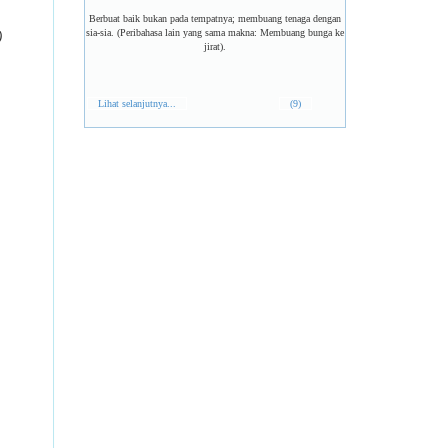
Berbuat baik bukan pada tempatnya; membuang tenaga dengan
sia-sia. (Peribahasa lain yang sama makna: Membuang bunga ke
)
jirat).
Lihat selanjutnya...
(9)