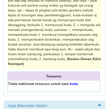
prb tiap-tiap sesuatu itu menurut asalnya; bak rasa ~ pula
kukuran prb perihal orang miskin yg berlagak spt orang
kaya; spt ~ lepas dr pingitan prb terlalu gembira (sebab
lepas dr kurungan atau pem­belengguan); kuda-kudaan sj
alat permainan kanak­-kanak yg menyerupai kuda dan
ditunggang; berkuda 1. mempunyai kuda; 2. = menguda ark
menaiki (mengenderai) kuda; pasukan ~; memperkuda,
memperkuda-kuda 1. mem­buat (menjadikan) sesuatu sbg
kuda; 2. memperbodoh-bodohkan, memperlakukan sbg
budak suruhan: asal disanjung-sanjung bolehlah diperkuda
hatta disuruh membuat apa kerja pun; Ali ~ wakil rakyat dan
imam-imam kampung; perkudaan 1. tempat menternak
(meme­lihara) kuda; 2. kandang kuda.
(Kamus Dewan Edisi
Keempat)
Tesaurus
Tiada maklumat tesaurus untuk kata
kuda
Juga ditemukan dalam: