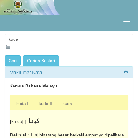
Maklumat Kata
Kamus Bahasa Melayu
kuda I
kuda II
kuda
کودا
[ku.da] |
Definisi :
1. sj binatang besar berkaki empat yg dipelihara