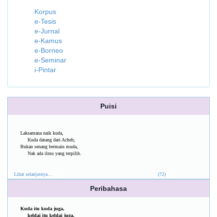
Korpus
e-Tesis
e-Jurnal
e-Kamus
e-Borneo
e-Seminar
i-Pintar
Puisi
Laksamana naik kuda,
Kuda datang dari Acheh;
Bukan senang bermain muda,
Nak ada ilmu yang terpilih.
Lihat selanjutnya...
(72)
Peribahasa
Kuda itu kuda juga,
keldai itu keldai juga.