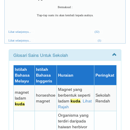
Bermaksud :
Tiap-tiap suatu itu akan kembali kepada asalnya.
Lihat selanjutnya...
(32)
Lihat selanjutnya...
(1)
Glosari Sains Untuk Sekolah
Istilah
Istilah
Bahasa
Bahasa
Huraian
Peringkat
Melayu
Inggeris
Magnet yang
magnet
horseshoe
berbentuk seperti
Sekolah
ladam
magnet
ladam
kuda
.
Lihat
Rendah
kuda
Rajah
Organisma yang
terdiri daripada
haiwan herbivor