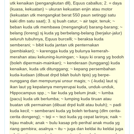
utk kenaikan (pengangkutan dll), Equus caballus; 2. = daya
(kuasa, kekuatan) ~ ukuran kekuatan enjin atau motor
(kekuat­an utk mengangkat berat 550 paun setinggi satu
kaki dlm satu saat); 3. sj buah catur; ~ air tapir, tenuk; ~
beban kuda utk membawa (mengangkut) barang-barang; ~
belang (loreng) sj kuda yg berbelang-belang (berjalur­-jalur)
seluruh tubuhnya, Equus burcelli; ~ beraksa kuda
semberani; ~ bibit kuda jantan utk penternakan
(pembiakan); ~ karengga kuda yg bulunya kemerah-
merahan atau kekuning-kuningan; ~ kayu ki orang yg bodoh
(boleh dipermain-mainkan); ~ kenderaan (tunggang) kuda
kenaikan, kuda utk ditung­gang; ~ kepang persembahan
kuda-kudaan (dibuat drpd bilah buluh tipis) yg berpe­
nunggang dan mempunyai unsur magis; ~ (-kuda) laut sj
ikan laut yg kepalanya menye­rupai kuda, unduk-unduk,
Hippocampus spp.; ~ liar kuda yg belum jinak; ~ lumba
(pacu) kuda utk berlumba; ~ lumping kuda tiruan atau
buatan utk permainan (dibuat drpd kulit atau buluh); ~ padi
kuda kecil; ~ semberani kuda yg boleh terbang (dlm cerita-
cerita dongeng); ~ teji = ~ tezi kuda yg cepat larinya; naik ~
hijau mabuk; anak ~ bulu kasap prb perihal anak muda yg
riang gembira; asalnya ~ itu ~ juga dan keldai itu keldai juga