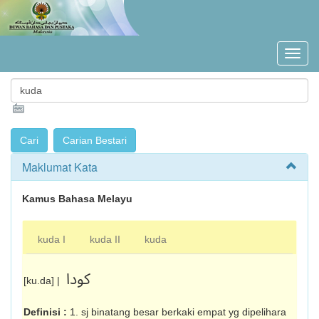
Maklumat Kata
Kamus Bahasa Melayu
kuda I
kuda II
kuda
کودا
[ku.da] |
Definisi :
1. sj binatang besar berkaki empat yg dipelihara