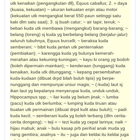
utk kenaikan (pengangkutan dll), Equus caballus; 2. = daya
(kuasa, kekuatan) ~ ukuran kekuatan enjin atau motor
(kekuat­an utk mengangkat berat 550 paun setinggi satu
kaki dlm satu saat); 3. sj buah catur; ~ air tapir, tenuk; ~
beban kuda utk membawa (mengangkut) barang-barang; ~
belang (loreng) sj kuda yg berbelang-belang (berjalur­-jalur)
seluruh tubuhnya, Equus burcelli; ~ beraksa kuda
semberani; ~ bibit kuda jantan utk penternakan
(pembiakan); ~ karengga kuda yg bulunya kemerah-
merahan atau kekuning-kuningan; ~ kayu ki orang yg bodoh
(boleh dipermain-mainkan); ~ kenderaan (tunggang) kuda
kenaikan, kuda utk ditung­gang; ~ kepang persembahan
kuda-kudaan (dibuat drpd bilah buluh tipis) yg berpe­
nunggang dan mempunyai unsur magis; ~ (-kuda) laut sj
ikan laut yg kepalanya menye­rupai kuda, unduk-unduk,
Hippocampus spp.; ~ liar kuda yg belum jinak; ~ lumba
(pacu) kuda utk berlumba; ~ lumping kuda tiruan atau
buatan utk permainan (dibuat drpd kulit atau buluh); ~ padi
kuda kecil; ~ semberani kuda yg boleh terbang (dlm cerita-
cerita dongeng); ~ teji = ~ tezi kuda yg cepat larinya; naik ~
hijau mabuk; anak ~ bulu kasap prb perihal anak muda yg
riang gembira; asalnya ~ itu ~ juga dan keldai itu keldai juga