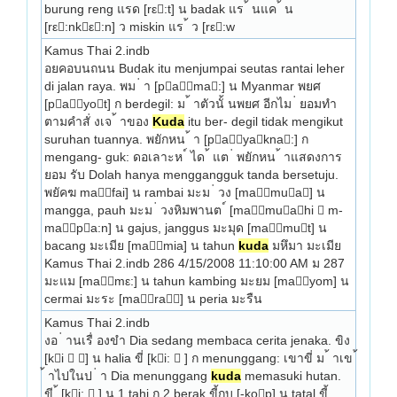
burung reng แรด [rε:t] น badak แร ้ นแค ้ น 
[rε:nkε:n] ว miskin แร ้ ว [rε:w 
Kamus Thai 2.indb
อยคอบนถนน Budak itu menjumpai seutas rantai leher 
di jalan raya. พม ่ า [pama:] น Myanmar พยศ 
[payot] ก berdegil: ม ้ าตัวนั้ นพยศ อีกไม ่ ยอมทำ
ตามคำสั่ งเจ ้ าของ 
Kuda
 itu ber- degil tidak mengikut 
suruhan tuannya. พยักหน ้ า [payakna:] ก 
mengang- guk: ดอเลาะห ์ ได ้ แต ่ พยักหน ้ าแสดงการ
ยอม รับ Dolah hanya menggangguk tanda bersetuju. 
พยัคฆ mafai] น rambai มะม ่ วง [mamua] น 
mangga, pauh มะม ่ วงหิมพานต ์ [mamuahi  m- 
mapa:n] น gajus, janggus มะมุด [mamut] น 
bacang มะเมีย [mamia] น tahun 
kuda
 มหึมา มะเมีย 
Kamus Thai 2.indb 286 4/15/2008 11:10:00 AM ม 287 
มะแม [mamε:] น tahun kambing มะยม [mayom] น 
cermai มะระ [mara] น peria มะรืน 
Kamus Thai 2.indb
งอ ่ านเรื่ องขำ Dia sedang membaca cerita jenaka. ขิง 
[ki  ] น halia ขี่ [ki:  ] ก menunggang: เขาขี่ ม ้ าเข 
้ าไปในป ่ า Dia menunggang 
kuda
 memasuki hutan. 
ขี ้ [ki:  ] น 1 tahi ก 2 berak ขี้กบ [-kop] น tatal ขี้