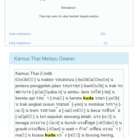
Bermaksud :
Tiap-tiap suatu itu akan kembali kepada asalnya.
Lihat selanjutnya...
(32)
Lihat selanjutnya...
(1)
Kamus Thai Melayu Dewan
Kamus Thai 2.indb
trεkt:] น traktor รถบดถนน [-bottanon] น 
jentera penggelek jalan รถบรรทุก [-bantuk] น trak รถ
พยาบาล [-payaba:n] น ambu- lans รถไฟ [-fai] น 
kereta api รถม ้ า [-ma:] น kereta 
kuda
 รถยก [-yok] 
น trak angkat susun รถยนต ์ [-yon] น motokar รถราง [-
ra:] น trem รถสามล ้ อ [-sa:ml:] น beca รถสิบล ้ อ 
[-sipl:] น lori sepuluh seorang lelaki. แรง [rε:] น 
tenaga แรงงาน [-a:n] น buruh แรงดึงดูด [-ddu:t] น 
graviti แรงเทียน [-tian] น watt = กำล ั งเทียน แรงม ้ า [-
ma:] น kuasa 
kuda
 แร ้ ง [rε:] น burung hering, 