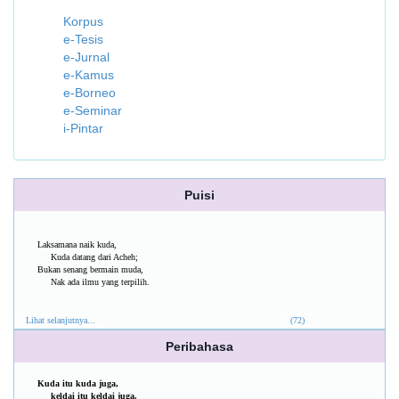
Korpus
e-Tesis
e-Jurnal
e-Kamus
e-Borneo
e-Seminar
i-Pintar
Puisi
Laksamana naik kuda,
Kuda datang dari Acheh;
Bukan senang bermain muda,
Nak ada ilmu yang terpilih.
Lihat selanjutnya...
(72)
Peribahasa
Kuda itu kuda juga,
keldai itu keldai juga.