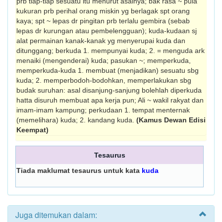
prb tiap-tiap sesuatu itu menurut asalnya; bak rasa ~ pula
kukuran prb perihal orang miskin yg berlagak spt orang
kaya; spt ~ lepas dr pingitan prb terlalu gembira (sebab
lepas dr kurungan atau pem­belengguan); kuda-kudaan sj
alat permainan kanak­-kanak yg menyerupai kuda dan
ditunggang; berkuda 1. mempunyai kuda; 2. = menguda ark
menaiki (mengenderai) kuda; pasukan ~; memperkuda,
memperkuda-kuda 1. mem­buat (menjadikan) sesuatu sbg
kuda; 2. memperbodoh-bodohkan, memperlakukan sbg
budak suruhan: asal disanjung-sanjung bolehlah diperkuda
hatta disuruh membuat apa kerja pun; Ali ~ wakil rakyat dan
imam-imam kampung; perkudaan 1. tempat menternak
(meme­lihara) kuda; 2. kandang kuda.
(Kamus Dewan Edisi
Keempat)
Tesaurus
Tiada maklumat tesaurus untuk kata
kuda
Juga ditemukan dalam: