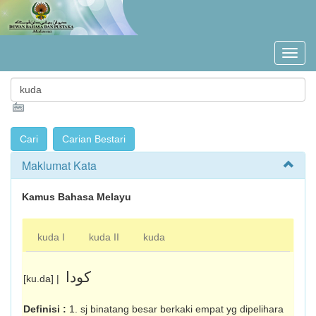
Maklumat Kata
Kamus Bahasa Melayu
kuda I
kuda II
kuda
کودا
[ku.da] |
Definisi :
1. sj binatang besar berkaki empat yg dipelihara