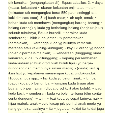
utk kenaikan (pengangkutan dll), Equus caballus; 2. = daya
(kuasa, kekuatan) ~ ukuran kekuatan enjin atau motor
(kekuat­an utk mengangkat berat 550 paun setinggi satu
kaki dlm satu saat); 3. sj buah catur; ~ air tapir, tenuk; ~
beban kuda utk membawa (mengangkut) barang-barang; ~
belang (loreng) sj kuda yg berbelang-belang (berjalur­-jalur)
seluruh tubuhnya, Equus burcelli; ~ beraksa kuda
semberani; ~ bibit kuda jantan utk penternakan
(pembiakan); ~ karengga kuda yg bulunya kemerah-
merahan atau kekuning-kuningan; ~ kayu ki orang yg bodoh
(boleh dipermain-mainkan); ~ kenderaan (tunggang) kuda
kenaikan, kuda utk ditung­gang; ~ kepang persembahan
kuda-kudaan (dibuat drpd bilah buluh tipis) yg berpe­
nunggang dan mempunyai unsur magis; ~ (-kuda) laut sj
ikan laut yg kepalanya menye­rupai kuda, unduk-unduk,
Hippocampus spp.; ~ liar kuda yg belum jinak; ~ lumba
(pacu) kuda utk berlumba; ~ lumping kuda tiruan atau
buatan utk permainan (dibuat drpd kulit atau buluh); ~ padi
kuda kecil; ~ semberani kuda yg boleh terbang (dlm cerita-
cerita dongeng); ~ teji = ~ tezi kuda yg cepat larinya; naik ~
hijau mabuk; anak ~ bulu kasap prb perihal anak muda yg
riang gembira; asalnya ~ itu ~ juga dan keldai itu keldai juga