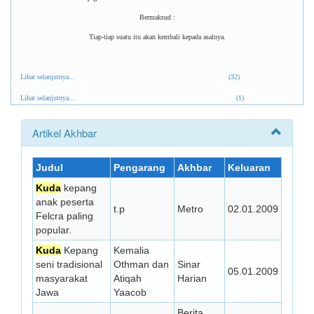
Bermaksud :
Tiap-tiap suatu itu akan kembali kepada asalnya.
Lihat selanjutnya...
(32)
Lihat selanjutnya...
(1)
Artikel Akhbar
Judul
Pengarang
Akhbar
Keluaran
Kuda
kepang
anak peserta
t.p
Metro
02.01.2009
Felcra paling
popular.
Kuda
Kepang
Kemalia
seni tradisional
Othman dan
Sinar
05.01.2009
masyarakat
Atiqah
Harian
Jawa
Yaacob
Berita