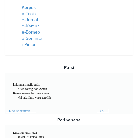
Korpus
e-Tesis
e-Jurnal
e-Kamus
e-Borneo
e-Seminar
i-Pintar
Puisi
Laksamana naik kuda,
Kuda datang dari Acheh;
Bukan senang bermain muda,
Nak ada ilmu yang terpilih.
Lihat selanjutnya...
(72)
Peribahasa
Kuda itu kuda juga,
keldai itu keldai juga.