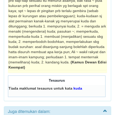
prb tiap-tiap sesuatu itu menurut asalnya; bak rasa ~ pula
kukuran prb perihal orang miskin yg berlagak spt orang
kaya; spt ~ lepas dr pingitan prb terlalu gembira (sebab
lepas dr kurungan atau pem­belengguan); kuda-kudaan sj
alat permainan kanak­-kanak yg menyerupai kuda dan
ditunggang; berkuda 1. mempunyai kuda; 2. = menguda ark
menaiki (mengenderai) kuda; pasukan ~; memperkuda,
memperkuda-kuda 1. mem­buat (menjadikan) sesuatu sbg
kuda; 2. memperbodoh-bodohkan, memperlakukan sbg
budak suruhan: asal disanjung-sanjung bolehlah diperkuda
hatta disuruh membuat apa kerja pun; Ali ~ wakil rakyat dan
imam-imam kampung; perkudaan 1. tempat menternak
(meme­lihara) kuda; 2. kandang kuda.
(Kamus Dewan Edisi
Keempat)
Tesaurus
Tiada maklumat tesaurus untuk kata
kuda
Juga ditemukan dalam: