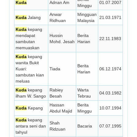
Kuda
Adnan Am
01.07.2007
Minggu
Anwar
Mingguan
Kuda
Jalang
21.03.1971
Ridhuan
Malaysia
Kuda
kepang
mendapat
Hussin
Berita
22.11.1983
sambutan
Mohd. Jesah
Harian
memuaskan
Kuda
kepang
wanita Bukit
Berita
Kuari:
Tiada
06.12.1974
Harian
sambutan kian
meluas
Kuda
kepang
Rabiey
Warta
04.03.1982
ilham W. Sango
Besah
Tebrau
Hassan
Berita
Kuda
Kepang
10.07.1994
Abdul Majid
Minggu
Kuda
kepang
Shah
antara seni dan
Bacaria
07.07.1995
Ridzuan
tahyul