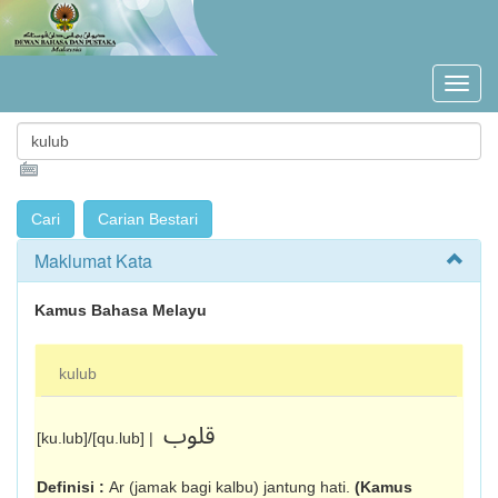
Maklumat Kata
Kamus Bahasa Melayu
kulub
قلوب
[ku.lub]/[qu.lub] |
Definisi :
Ar (jamak bagi kalbu) jantung hati.
(Kamus