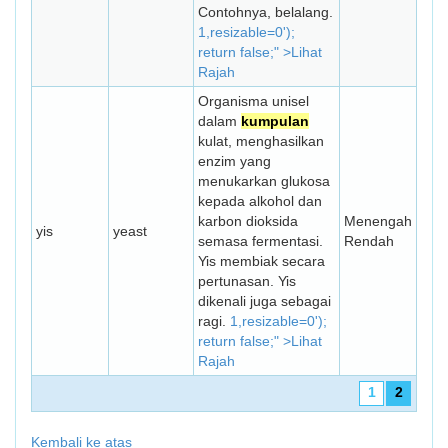
Contohnya, belalang.
1,resizable=0');
return false;" >Lihat
Rajah
Organisma unisel
dalam
kumpulan
kulat, menghasilkan
enzim yang
menukarkan glukosa
kepada alkohol dan
karbon dioksida
Menengah
yis
yeast
semasa fermentasi.
Rendah
Yis membiak secara
pertunasan. Yis
dikenali juga sebagai
ragi.
1,resizable=0');
return false;" >Lihat
Rajah
1
2
Kembali ke atas