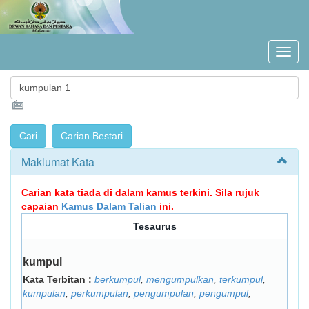
Maklumat Kata
Carian kata tiada di dalam kamus terkini. Sila rujuk
capaian
Kamus Dalam Talian
ini.
Tesaurus
kumpul
Kata Terbitan :
berkumpul
,
mengumpulkan
,
terkumpul
,
kumpulan
,
perkumpulan
,
pengumpulan
,
pengumpul
,