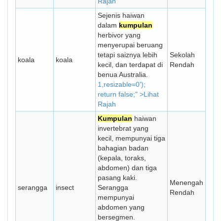
Rajah
Sejenis haiwan
dalam
kumpulan
herbivor yang
menyerupai beruang
tetapi saiznya lebih
Sekolah
koala
koala
kecil, dan terdapat di
Rendah
benua Australia.
1,resizable=0');
return false;" >Lihat
Rajah
Kumpulan
haiwan
invertebrat yang
kecil, mempunyai tiga
bahagian badan
(kepala, toraks,
abdomen) dan tiga
pasang kaki.
Menengah
serangga
insect
Serangga
Rendah
mempunyai
abdomen yang
bersegmen.