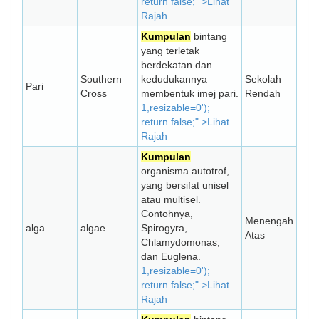
return false;" >Lihat
Rajah
Kumpulan
bintang
yang terletak
berdekatan dan
Southern
kedudukannya
Sekolah
Pari
Cross
membentuk imej pari.
Rendah
1,resizable=0');
return false;" >Lihat
Rajah
Kumpulan
organisma autotrof,
yang bersifat unisel
atau multisel.
Contohnya,
Menengah
alga
algae
Spirogyra,
Atas
Chlamydomonas,
dan Euglena.
1,resizable=0');
return false;" >Lihat
Rajah