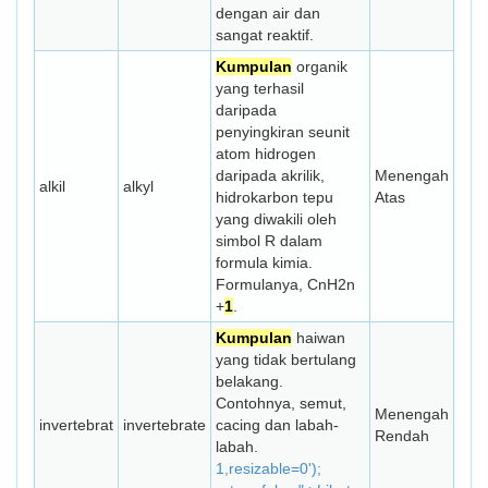
dengan air dan
sangat reaktif.
Kumpulan
organik
yang terhasil
daripada
penyingkiran seunit
atom hidrogen
daripada akrilik,
Menengah
alkil
alkyl
hidrokarbon tepu
Atas
yang diwakili oleh
simbol R dalam
formula kimia.
Formulanya, CnH2n
+
1
.
Kumpulan
haiwan
yang tidak bertulang
belakang.
Contohnya, semut,
Menengah
invertebrat
invertebrate
cacing dan labah-
Rendah
labah.
1,resizable=0');