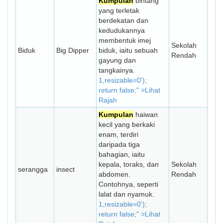
Kumpulan
bintang
yang terletak
berdekatan dan
kedudukannya
membentuk imej
Sekolah
Biduk
Big Dipper
biduk, iaitu sebuah
Rendah
gayung dan
tangkainya.
1,resizable=0');
return false;" >Lihat
Rajah
Kumpulan
haiwan
kecil yang berkaki
enam, terdiri
daripada tiga
bahagian, iaitu
kepala, toraks, dan
Sekolah
serangga
insect
abdomen.
Rendah
Contohnya, seperti
lalat dan nyamuk.
1,resizable=0');
return false;" >Lihat