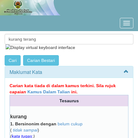
Maklumat Kata
Carian kata tiada di dalam kamus terkini. Sila rujuk
capaian
Kamus Dalam Talian
ini.
Tesaurus
kurang
1.
Bersinonim dengan
belum cukup
(
tidak sampai
)
(
kata tugas:
)