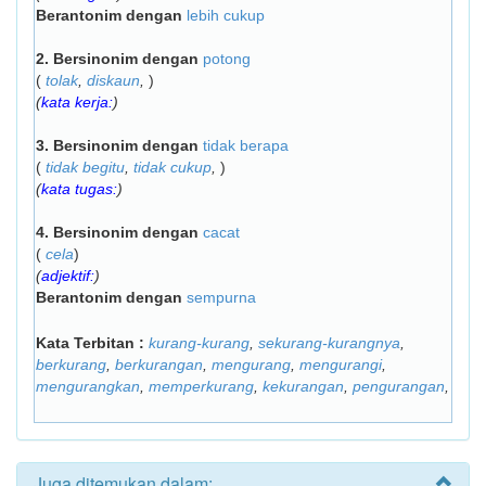
Berantonim dengan
lebih cukup
2.
Bersinonim dengan
potong
(
tolak
,
diskaun
,
)
(
kata kerja:
)
3.
Bersinonim dengan
tidak berapa
(
tidak begitu
,
tidak cukup
,
)
(
kata tugas:
)
4.
Bersinonim dengan
cacat
(
cela
)
(
adjektif:
)
Berantonim dengan
sempurna
Kata Terbitan :
kurang-kurang
,
sekurang-kurangnya
,
berkurang
,
berkurangan
,
mengurang
,
mengurangi
,
mengurangkan
,
memperkurang
,
kekurangan
,
pengurangan
,
Juga ditemukan dalam: