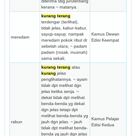
diterima sbg juruterbang
kerana ~ matanya.
kurang
terang
terdengar (terlihat),
tidak jelas, kabur-kabur,
sayup-sayup: nampak
Kamus Dewan
meredam
meredam pokok ribut dr
Edisi Keempat
sebelah utara; ~ padam
padam (rosak, musnah)
sama sekali;
kurang
terang
atau
kurang
jelas
penglihatannya. ~ ayam
tidak dpt melihat dgn
jelas ketika senja. ~
dekat tidak dpt melihat
benda-benda yg dekat
dgn jelas tetapi dpt
melihat benda-benda yg
Kamus Pelajar
rabun
jauh dgn jelas. ~ jauh
Edisi Kedua
tidak dpt melihat benda-
benda yg jauh dgn jelas