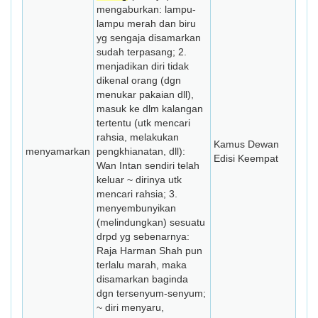
mengaburkan: lampu-
lampu merah dan biru
yg sengaja disamarkan
sudah terpasang; 2.
menjadikan diri tidak
dikenal orang (dgn
menukar pakaian dll),
masuk ke dlm kalangan
tertentu (utk mencari
rahsia, melakukan
Kamus Dewan
menyamarkan
pengkhianatan, dll):
Edisi Keempat
Wan Intan sendiri telah
keluar ~ dirinya utk
mencari rahsia; 3.
menyembunyikan
(melindungkan) sesuatu
drpd yg sebenarnya:
Raja Harman Shah pun
terlalu marah, maka
disamarkan baginda
dgn tersenyum-senyum;
~ diri menyaru,