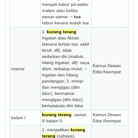
menjadi kabur pd waktu
malam atau ketika
samar-samar. ~
tua
rabun kerana sudah tua.
1.
kurang
terang
ingatan atau fikiran
(kerana terlalu tua, sakit
teruk, dll), tidak
sedarkan diri (mabuk,
hilang ingatan, dll): saya
Kamus Dewan
mamai
diam, terkatup mulut, ~
Edisi Keempat
ingatan dan hilang
pandangan; 2. mimpi
dan mengigau (dlm
tidur); bermamai
mengigau (dlm tidur),
berkata­kata dlm tidur.
kurang
terang
, samar;
Kamus Dewan
belam I
® balam II.
Edisi Keempat
1. menjadikan
kurang
terang
(cahaya),