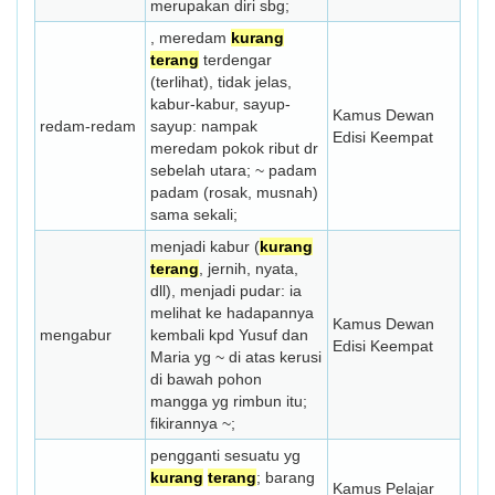
merupakan diri sbg;
, meredam
kurang
terang
terdengar
(terlihat), tidak jelas,
kabur-kabur, sayup-
Kamus Dewan
redam-redam
sayup: nampak
Edisi Keempat
meredam pokok ribut dr
sebelah utara; ~ padam
padam (rosak, musnah)
sama sekali;
menjadi kabur (
kurang
terang
, jernih, nyata,
dll), menjadi pudar: ia
melihat ke hadapannya
Kamus Dewan
mengabur
kembali kpd Yusuf dan
Edisi Keempat
Maria yg ~ di atas kerusi
di bawah pohon
mangga yg rimbun itu;
fikirannya ~;
pengganti sesuatu yg
kurang
terang
; barang
Kamus Pelajar