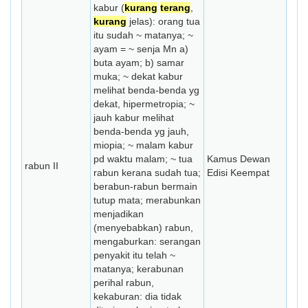
kabur (
kurang
terang
,
kurang
jelas): orang tua
itu sudah ~ matanya; ~
ayam = ~ senja Mn a)
buta ayam; b) samar
muka; ~ dekat kabur
melihat benda-benda yg
dekat, hipermetropia; ~
jauh kabur melihat
benda-benda yg jauh,
miopia; ~ malam kabur
pd waktu malam; ~ tua
Kamus Dewan
rabun II
rabun kerana sudah tua;
Edisi Keempat
berabun-rabun bermain
tutup mata; merabunkan
menjadikan
(menyebabkan) rabun,
mengaburkan: serangan
penyakit itu telah ~
matanya; kerabunan
perihal rabun,
kekaburan: dia tidak