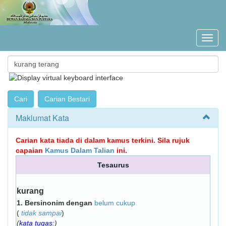
Maklumat Kata
Carian kata tiada di dalam kamus terkini. Sila rujuk
capaian
Kamus Dalam Talian
ini.
Tesaurus
kurang
1.
Bersinonim dengan
belum cukup
(
tidak sampai
)
(
kata tugas:
)