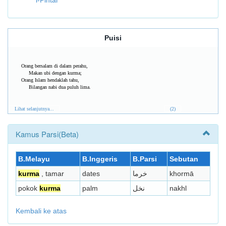
i-Pintar
Puisi
Orang bersalam di dalam perahu,
Makan ubi dengan kurma;
Orang Islam hendaklah tahu,
Bilangan nabi dua puluh lima.
Lihat selanjutnya...
(2)
Kamus Parsi(Beta)
B.Melayu
B.Inggeris
B.Parsi
Sebutan
kurma
, tamar
dates
خرما
khormā
pokok
kurma
palm
نخل
nakhl
Kembali ke atas