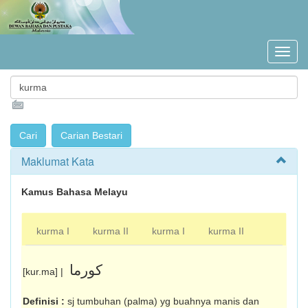
Maklumat Kata
Kamus Bahasa Melayu
kurma I
kurma II
kurma I
kurma II
کورما
[kur.ma] |
Definisi :
sj tumbuhan (palma) yg buahnya manis dan