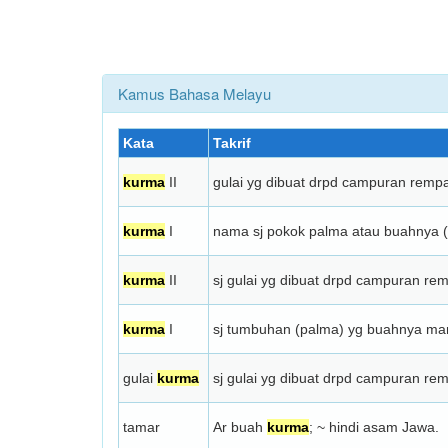
Kamus Bahasa Melayu
Kata
Takrif
kurma
II
gulai yg dibuat drpd campuran rempa
kurma
I
nama sj pokok palma atau buahnya (b
kurma
II
sj gulai yg dibuat drpd campuran re
kurma
I
sj tumbuhan (palma) yg buahnya mani
gulai
kurma
sj gulai yg dibuat drpd campuran re
tamar
Ar buah
kurma
; ~ hindi asam Jawa.