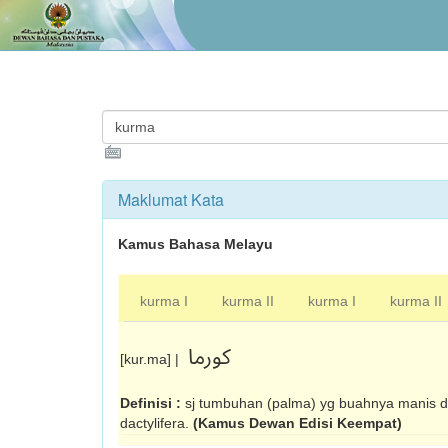
Maklumat Kata
Kamus Bahasa Melayu
kurma I
kurma II
kurma I
kurma II
کورما
[kur.ma] |
Definisi :
sj tumbuhan (palma) yg buahnya manis d
dactylifera.
(Kamus Dewan Edisi Keempat)