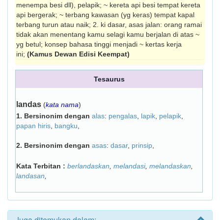
menempa besi dll), pelapik; ~ kereta api besi tempat kereta
api bergerak; ~ terbang kawasan (yg keras) tempat kapal
terbang turun atau naik; 2. ki dasar, asas jalan: orang ramai
tidak akan menentang kamu se­lagi kamu berjalan di atas ~
yg betul; konsep bahasa tinggi menjadi ~ kertas kerja
ini;
(Kamus Dewan Edisi Keempat)
Tesaurus
landas
(
kata nama
)
1.
Bersinonim dengan
alas
:
pengalas
,
lapik
,
pelapik
,
papan hiris
,
bangku
,
2.
Bersinonim dengan
asas
:
dasar
,
prinsip
,
Kata Terbitan :
berlandaskan
,
melandasi
,
melandaskan
,
landasan
,
Juga ditemukan dalam: