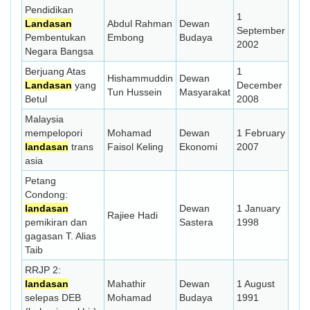
Pendidikan
1
Landasan
Abdul Rahman
Dewan
September
Pembentukan
Embong
Budaya
2002
Negara Bangsa
Berjuang Atas
1
Hishammuddin
Dewan
Landasan
yang
December
Tun Hussein
Masyarakat
Betul
2008
Malaysia
mempelopori
Mohamad
Dewan
1 February
landasan
trans
Faisol Keling
Ekonomi
2007
asia
Petang
Condong:
landasan
Dewan
1 January
Rajiee Hadi
pemikiran dan
Sastera
1998
gagasan T. Alias
Taib
RRJP 2:
landasan
Mahathir
Dewan
1 August
selepas DEB
Mohamad
Budaya
1991