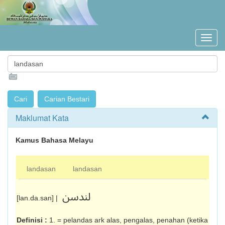
Maklumat Kata
Kamus Bahasa Melayu
landasan
landasan
لندسن
[lan.da.san] |
Definisi :
1. = pelandas ark alas, pengalas, penahan (ketika