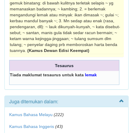
gemuk binatang: di bawah kulitnya terletak selapis ~ yg
memanaskan badannya; ~ kambing; 2. = berlemak
mengandungi lemak atau minyak: ikan dimasak ~; gulai ~;
kerbau mandul banyak ~; 3. Mn sedap atau enak (rasa,
pendengaran, dll): ~ lauk dikunyah-kunyah, ~ kata disebut-
sebut; ~ santan, manis gula tidak sedar racun bermain; ~
ketam warna kejingga-jinggaan; ~ tulang sumsum dlm
tulang; ~ penyelar daging prb memboroskan harta benda
tuannya.
(Kamus Dewan Edisi Keempat)
Tesaurus
Tiada maklumat tesaurus untuk kata
lemak
Juga ditemukan dalam:
Kamus Bahasa Melayu
(222)
Kamus Bahasa Inggeris
(43)