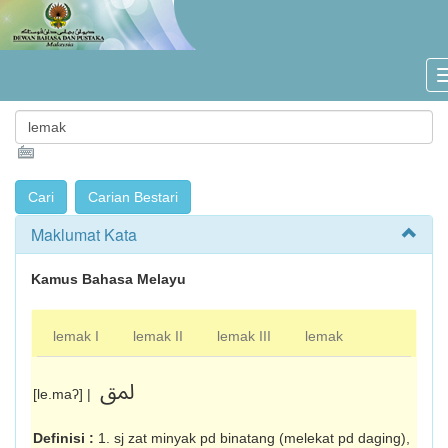
Maklumat Kata
Kamus Bahasa Melayu
lemak I
lemak II
lemak III
lemak
لمق
[le.maʔ] |
Definisi :
1. sj zat minyak pd binatang (melekat pd daging),