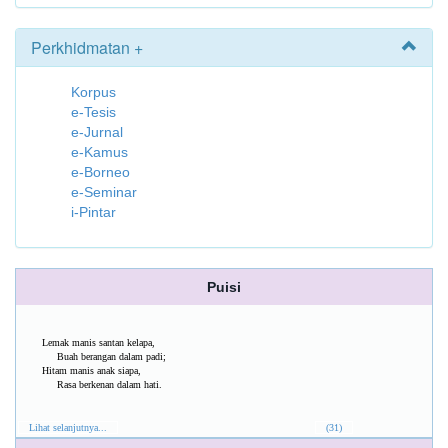
Perkhidmatan +
Korpus
e-Tesis
e-Jurnal
e-Kamus
e-Borneo
e-Seminar
i-Pintar
Puisi
Lemak manis santan kelapa,
Buah berangan dalam padi;
Hitam manis anak siapa,
Rasa berkenan dalam hati.
Lihat selanjutnya...
(31)