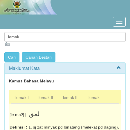
Maklumat Kata
Kamus Bahasa Melayu
lemak I
lemak II
lemak III
lemak
لمق
[le.maʔ] |
Definisi :
1. sj zat minyak pd binatang (melekat pd daging),