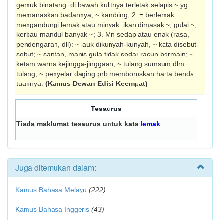
gemuk binatang: di bawah kulitnya terletak selapis ~ yg
memanaskan badannya; ~ kambing; 2. = berlemak
mengandungi lemak atau minyak: ikan dimasak ~; gulai ~;
kerbau mandul banyak ~; 3. Mn sedap atau enak (rasa,
pendengaran, dll): ~ lauk dikunyah-kunyah, ~ kata disebut-
sebut; ~ santan, manis gula tidak sedar racun bermain; ~
ketam warna kejingga-jinggaan; ~ tulang sumsum dlm
tulang; ~ penyelar daging prb memboroskan harta benda
tuannya.
(Kamus Dewan Edisi Keempat)
Tesaurus
Tiada maklumat tesaurus untuk kata
lemak
Juga ditemukan dalam:
Kamus Bahasa Melayu
(222)
Kamus Bahasa Inggeris
(43)