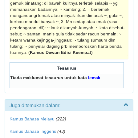
gemuk binatang: di bawah kulitnya terletak selapis ~ yg
memanaskan badannya; ~ kambing; 2. = berlemak
mengandungi lemak atau minyak: ikan dimasak ~; gulai ~;
kerbau mandul banyak ~; 3. Mn sedap atau enak (rasa,
pendengaran, dll): ~ lauk dikunyah-kunyah, ~ kata disebut-
sebut; ~ santan, manis gula tidak sedar racun bermain; ~
ketam warna kejingga-jinggaan; ~ tulang sumsum dlm
tulang; ~ penyelar daging prb memboroskan harta benda
tuannya.
(Kamus Dewan Edisi Keempat)
Tesaurus
Tiada maklumat tesaurus untuk kata
lemak
Juga ditemukan dalam:
Kamus Bahasa Melayu
(222)
Kamus Bahasa Inggeris
(43)