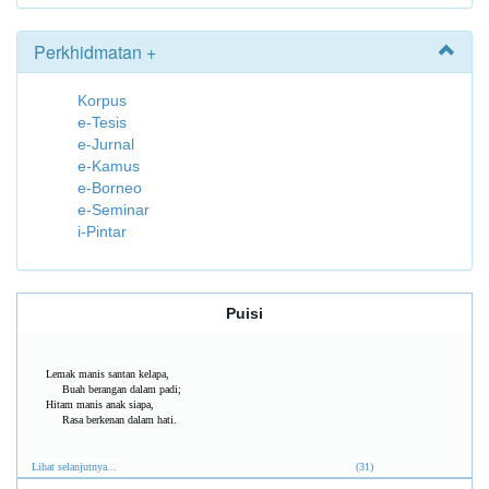
Perkhidmatan +
Korpus
e-Tesis
e-Jurnal
e-Kamus
e-Borneo
e-Seminar
i-Pintar
Puisi
Lemak manis santan kelapa,
Buah berangan dalam padi;
Hitam manis anak siapa,
Rasa berkenan dalam hati.
Lihat selanjutnya...
(31)