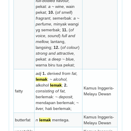
full-bodied flavour,
pekat:
a ~ wine,
wain
pekat;
10.
(
of smell
)
fragrant,
semerbak:
a ~
perfume,
minyak wangi
yg semerbak;
11.
(
of
voice, sound
)
full and
mellow,
lantang,
langsing;
12.
(
of colour
)
strong and attractive,
pekat:
a deep ~ blue,
warna biru tua pekat;
adj
1.
derived from fat,
lemak
:
~ alcohol,
alkohol
lemak
;
2.
Kamus Inggeris-
fatty
consisting of fat,
Melayu Dewan
berlemak:
~ deposit,
mendapan berlemak;
~
liver,
hati berlemak;
Kamus Inggeris-
butterfat
n
lemak
mentega.
Melayu Dewan