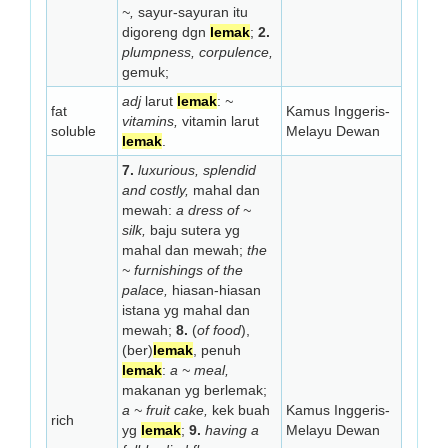
~,
sayur-sayuran itu
digoreng dgn
lemak
;
2.
plumpness, corpulence,
gemuk;
adj
larut
lemak
:
~
fat
Kamus Inggeris-
vitamins,
vitamin larut
soluble
Melayu Dewan
lemak
.
7.
luxurious, splendid
and costly,
mahal dan
mewah:
a dress of ~
silk,
baju sutera yg
mahal dan mewah;
the
~ furnishings of the
palace,
hiasan-hiasan
istana yg mahal dan
mewah;
8.
(
of food
),
(ber)
lemak
, penuh
lemak
:
a ~ meal,
makanan yg berlemak;
a ~ fruit cake,
kek buah
Kamus Inggeris-
rich
yg
lemak
;
9.
having a
Melayu Dewan