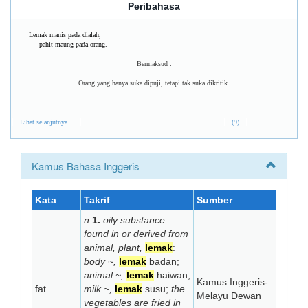
Peribahasa
Lemak manis pada dialah,
pahit maung pada orang.
Bermaksud :
Orang yang hanya suka dipuji, tetapi tak suka dikritik.
Lihat selanjutnya...
(9)
Kamus Bahasa Inggeris
Kata
Takrif
Sumber
n
1.
oily substance
found in or derived from
animal, plant,
lemak
:
body ~,
lemak
badan;
animal ~,
lemak
haiwan;
Kamus Inggeris-
fat
milk ~,
lemak
susu;
the
Melayu Dewan
vegetables are fried in