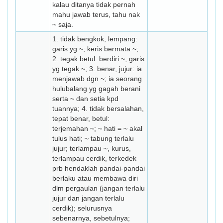
kalau ditanya tidak pernah
mahu jawab terus, tahu nak
~ saja.
1. tidak bengkok, lempang:
garis yg ~; keris bermata ~;
2. tegak betul: berdiri ~; garis
yg tegak ~; 3. benar, jujur: ia
menjawab dgn ~; ia seorang
hulubalang yg gagah berani
serta ~ dan setia kpd
tuannya; 4. tidak bersalahan,
tepat benar, betul:
terjemahan ~; ~ hati = ~ akal
tulus hati; ~ tabung terlalu
jujur; terlampau ~, kurus,
terlampau cerdik, terkedek
prb hendaklah pandai-pandai
berlaku atau membawa diri
dlm pergaulan (jangan terlalu
jujur dan jangan terlalu
cerdik); selurusnya
sebenarnya, sebetulnya;