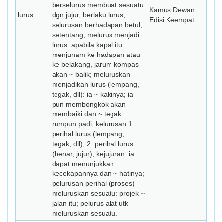
berselurus membuat sesuatu
Kamus Dewan
lurus
dgn jujur, berlaku lurus;
Edisi Keempat
selurusan berhadapan betul,
setentang; melurus menjadi
lurus: apabila kapal itu
menjunam ke hadapan atau
ke belakang, jarum kompas
akan ~ balik; meluruskan
menjadikan lurus (lempang,
tegak, dll): ia ~ kakinya; ia
pun membongkok akan
membaiki dan ~ tegak
rumpun padi; kelurusan 1.
perihal lurus (lempang,
tegak, dll); 2. perihal lurus
(benar, jujur), kejujuran: ia
dapat menunjukkan
kecekapannya dan ~ hatinya;
pelurusan perihal (proses)
meluruskan se­suatu: projek ~
jalan itu; pelurus alat utk
meluruskan sesuatu.