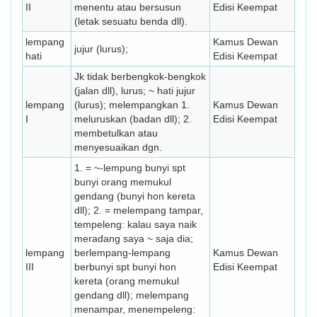
II
menentu atau bersusun
Edisi Keempat
(letak sesuatu benda dll).
lempang
Kamus Dewan
jujur (lurus);
hati
Edisi Keempat
Jk tidak berbengkok-bengkok
(jalan dll), lurus; ~ hati jujur
lempang
(lurus); melempangkan 1.
Kamus Dewan
I
meluruskan (badan dll); 2.
Edisi Keempat
membetulkan atau
menyesuaikan dgn.
1. = ~-lempung bunyi spt
bunyi orang memukul
gendang (bunyi hon kereta
dll); 2. = melempang tampar,
tempeleng: kalau saya naik
meradang saya ~ saja dia;
lempang
berlempang-lempang
Kamus Dewan
III
berbunyi spt bunyi hon
Edisi Keempat
kereta (orang memukul
gendang dll); melempang
menampar, menempeleng: