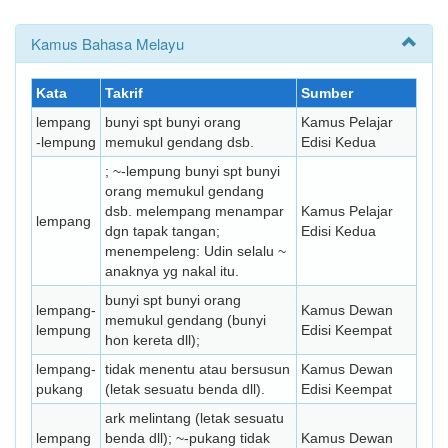
Kamus Bahasa Melayu
Kata
Takrif
Sumber
lempang
bunyi spt bunyi orang
Kamus Pelajar
-lempung
memukul gendang dsb.
Edisi Kedua
; ~-lempung bunyi spt bunyi
orang memukul gendang
dsb. melempang menampar
Kamus Pelajar
lempang
dgn tapak tangan;
Edisi Kedua
menempeleng: Udin selalu ~
anaknya yg nakal itu.
bunyi spt bunyi orang
lempang-
Kamus Dewan
memukul gendang (bunyi
lempung
Edisi Keempat
hon kereta dll);
lempang-
tidak menentu atau bersusun
Kamus Dewan
pukang
(letak sesuatu benda dll).
Edisi Keempat
ark melintang (letak sesuatu
lempang
benda dll); ~-pukang tidak
Kamus Dewan