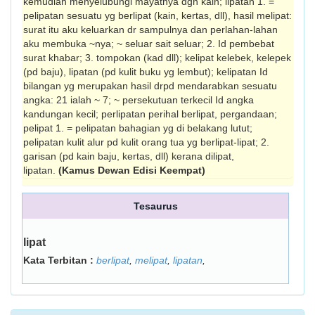
kemudian menye­lubungi mayatnya dgn kain; lipatan 1. =
pelipatan sesuatu yg berlipat (kain, kertas, dll), hasil melipat:
surat itu aku keluarkan dr sampulnya dan perlahan­-lahan
aku membuka ~nya; ~ seluar sait seluar; 2. Id pembebat
surat khabar; 3. tompokan (kad dll); kelipat kelebek, kelepek
(pd baju), lipatan (pd kulit buku yg lembut); kelipatan Id
bilangan yg merupakan hasil drpd mendarabkan sesuatu
angka: 21 ialah ~ 7; ~ persekutuan terkecil Id angka
kandungan kecil; perlipatan perihal berlipat, pergandaan;
pelipat 1. = pelipatan bahagian yg di belakang lutut;
pelipatan kulit alur pd kulit orang tua yg berlipat-lipat; 2.
garisan (pd kain baju, kertas, dll) kerana dilipat,
lipatan.
(Kamus Dewan Edisi Keempat)
Tesaurus
lipat
Kata Terbitan :
berlipat
,
melipat
,
lipatan
,