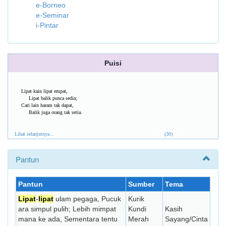
e-Borneo
e-Seminar
i-Pintar
Puisi
Lipat kain lipat empat,
Lipat balik punca sedia;
Cari lain haram tak dapat,
Balik juga orang tak setia.
Lihat selanjutnya...
(30)
Pantun
Pantun
Sumber
Tema
Lipat
-
lipat
ulam pegaga, Pucuk
Kurik
ara simpul pulih; Lebih mimpat
Kundi
Kasih
mana ke ada, Sementara tentu
Merah
Sayang/Cinta