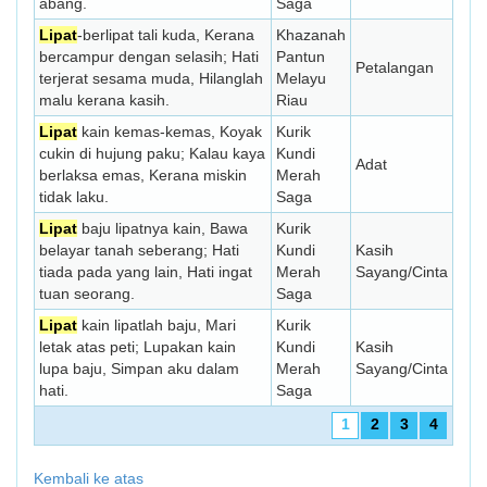
abang.
Saga
Lipat
-berlipat tali kuda, Kerana
Khazanah
bercampur dengan selasih; Hati
Pantun
Petalangan
terjerat sesama muda, Hilanglah
Melayu
malu kerana kasih.
Riau
Lipat
kain kemas-kemas, Koyak
Kurik
cukin di hujung paku; Kalau kaya
Kundi
Adat
berlaksa emas, Kerana miskin
Merah
tidak laku.
Saga
Lipat
baju lipatnya kain, Bawa
Kurik
belayar tanah seberang; Hati
Kundi
Kasih
tiada pada yang lain, Hati ingat
Merah
Sayang/Cinta
tuan seorang.
Saga
Lipat
kain lipatlah baju, Mari
Kurik
letak atas peti; Lupakan kain
Kundi
Kasih
lupa baju, Simpan aku dalam
Merah
Sayang/Cinta
hati.
Saga
1
2
3
4
Kembali ke atas