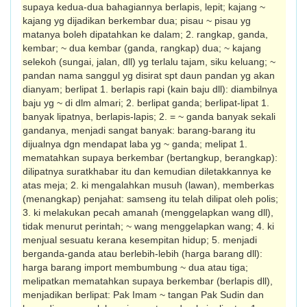
supaya kedua-dua bahagiannya berlapis, lepit; kajang ~
kajang yg dijadikan berkembar dua; pisau ~ pisau yg
matanya boleh dipatahkan ke dalam; 2. rangkap, ganda,
kembar; ~ dua kembar (ganda, rangkap) dua; ~ kajang
selekoh (sungai, jalan, dll) yg terlalu tajam, siku keluang; ~
pandan nama sanggul yg disirat spt daun pandan yg akan
dianyam; berlipat 1. berlapis rapi (kain baju dll): diambilnya
baju yg ~ di dlm almari; 2. berlipat ganda; berlipat-lipat 1.
banyak lipatnya, berlapis­-lapis; 2. = ~ ganda banyak sekali
gandanya, menjadi sangat banyak: barang-barang itu
dijualnya dgn mendapat laba yg ~ ganda; melipat 1.
mematahkan supaya berkembar (bertangkup, berangkap):
dilipatnya suratkhabar itu dan kemudian diletakkannya ke
atas meja; 2. ki mengalahkan musuh (lawan), memberkas
(menangkap) penjahat: samseng itu telah dilipat oleh polis;
3. ki melakukan pecah amanah (menggelapkan wang dll),
tidak menurut perintah; ~ wang menggelapkan wang; 4. ki
menjual sesuatu kerana ke­sempitan hidup; 5. menjadi
berganda-ganda atau berlebih-lebih (harga barang dll):
harga barang import membumbung ~ dua atau tiga;
melipatkan mematahkan supaya berkembar (berlapis dll),
menjadikan berlipat: Pak Imam ~ tangan Pak Sudin dan