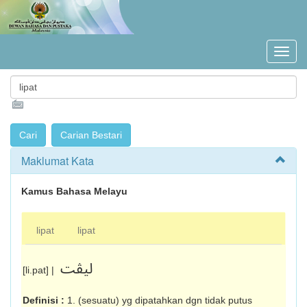
Maklumat Kata
Kamus Bahasa Melayu
lipat
lipat
ليڤت
[li.pat] |
Definisi :
1. (sesuatu) yg dipatahkan dgn tidak putus