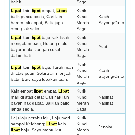
boleh.
Saga
Lipat
kain
lipat
empat,
Lipat
Kurik
balik punca sedia; Cari lain
Kundi
Kasih
haram tak dapat, Balik juga
Merah
Sayang/Cinta
orang tak setia.
Saga
Lipat
kain
lipat
baju, Cik Esah
Kurik
mengetam padi; Hutang malu
Kundi
Adat
bayar malu, Jangan susah
Merah
dalam hati.
Saga
Kurik
Lipat
kain
lipat
baju, Taruh mari
Kundi
Kasih
di atas puan; Sekira air menjadi
Merah
Sayang/Cinta
batu, Baru saya lupakan tuan.
Saga
Kain empat
lipat
empat,
Lipat
Kurik
mari di atas geta; Cari hak lain
Kundi
Nasihat
payah nak dapat, Baiklah balik
Merah
Nasihat
janda sedia.
Saga
Laju-laju perahu laju, Laju mari
Kurik
sampai Kelebang;
Lipat
kain
Kundi
Jenaka
lipat
baju, Saya mahu ikut
Merah