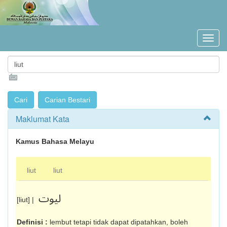
Maklumat Kata
Kamus Bahasa Melayu
liut
liut
ليوت
[liut] |
Definisi :
lembut tetapi tidak dapat dipatahkan, boleh