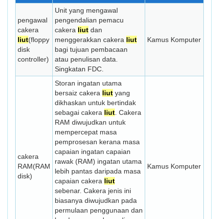
Unit yang mengawal
pengawal
pengendalian pemacu
cakera
cakera
liut
dan
liut
(floppy
menggerakkan cakera
liut
Kamus Komputer
disk
bagi tujuan pembacaan
controller)
atau penulisan data.
Singkatan FDC.
Storan ingatan utama
bersaiz cakera
liut
yang
dikhaskan untuk bertindak
sebagai cakera
liut
. Cakera
RAM diwujudkan untuk
mempercepat masa
pemprosesan kerana masa
capaian ingatan capaian
cakera
rawak (RAM) ingatan utama
RAM(RAM
Kamus Komputer
lebih pantas daripada masa
disk)
capaian cakera
liut
sebenar. Cakera jenis ini
biasanya diwujudkan pada
permulaan penggunaan dan