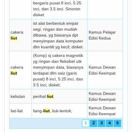
bergaris pusat 8 inci, 5.25
inci, dan 3.5 inci. Sinonim
disket.
ist alat berbentuk empat
segi, ringan dan mudah
cakera
Kamus Pelajar
dibawa, yg biasanya dpt
liut
Edisi Kedua
menyimpan data komputer
dlm kuantiti yg kecil; disket.
(Komp) sj cakera magnetik
yg ringan dan fleksibel utk
cakera
menyim­pan data, biasanya
Kamus Dewan
liut
terdapat dlm saiz (garis
Edisi Keempat
pusat) 8 inci, 5.25 inci, dan
3.5 inci, disket;
Kamus Dewan
keliutan
perihal
liut
.
Edisi Keempat
Kamus Dewan
liat-liat
liang-
liut
, liuk-lentok;
Edisi Keempat
1
2
3
4
5