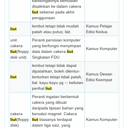
kandungannya kemudian
disalinkan ke dalam cakera
liut
sebenar pada akhir
penggunaan.
lembut tetapi tidak mudah
Kamus Pelajar
liut
patah atau putus; liat.
Edisi Kedua
unit
Peranti persisian komputer
cakera
yang berfungsi menyimpan
Kamus Komputer
liut
(floppy
data dalam cakera
liut
.
disk unit)
Singkatan FDU.
lembut tetapi tidak dapat
dipatahkan, boleh dilentur-
Kamus Dewan
liut
lenturkan tetapi tidak patah,
Edisi Keempat
liat: kayu-kayu yg ~; keliutan
perihal
liut
.
Peranti ingatan berbentuk
cakera yang dibuat
daripada tipisan bahan yang
cakera
bersalut magnet. Cakera
liut
(floppy
liut
biasanya terdapat
Kamus Komputer
disk)
dalam tiga saiz, yang