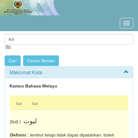
Maklumat Kata
Kamus Bahasa Melayu
liut
liut
ليوت
[liut] |
Definisi :
lembut tetapi tidak dapat dipatahkan, boleh