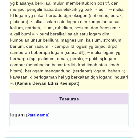
yg biasanya berkilau, mulur, membentuk ion positif, dan
menjadi pengalir haba dan elektrik yg baik; ~ adi = ~ mulia
Id logam yg sukar berpadu dgn oksigen (spt emas, perak,
platinum); ~ alkali salah satu logam dlm kumpulan unsur
kalium, natrium, litium, rubidium, sesium, dan fransium; ~
alkali bumi = ~ bumi beralkali salah satu logam dlm
kumpulan unsur berilium, magnesium, kalsium, strontium,
barium, dan radium; ~ campur Id logam yg terjadi drpd
campuran beberapa logam (suasa dll); ~ mulia logam yg
berharga (spt platinum, emas, perak); ~ putih sj logam
campur (sebahagian besar terdiri drpd timah atau timah
hitam); berlogam mengandungi (terdapat) logam: bahan ~;
kawasan ~; perlogaman hal yg berkaitan dgn logam: industri
~.
(Kamus Dewan Edisi Keempat)
Tesaurus
logam
(
kata nama
)