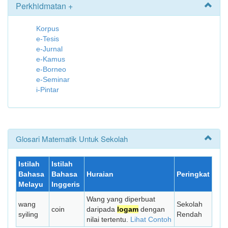
Perkhidmatan +
Korpus
e-Tesis
e-Jurnal
e-Kamus
e-Borneo
e-Seminar
i-Pintar
Glosari Matematik Untuk Sekolah
Istilah
Istilah
Bahasa
Bahasa
Huraian
Peringkat
Melayu
Inggeris
Wang yang diperbuat
wang
Sekolah
coin
daripada
logam
dengan
syiling
Rendah
nilai tertentu.
Lihat Contoh