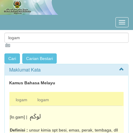
Maklumat Kata
Kamus Bahasa Melayu
logam
logam
لوݢم
[lo.gam] |
Definisi :
unsur kimia spt besi, emas, perak, tembaga, dll