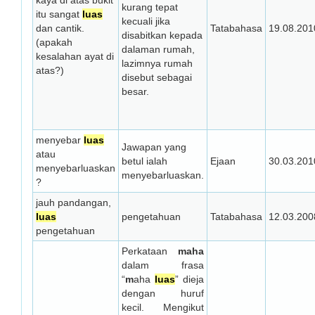
kaya di atas bukit
kurang tepat
itu sangat
luas
kecuali jika
dan cantik.
Tatabahasa
19.08.201
disabitkan kepada
(apakah
dalaman rumah,
kesalahan ayat di
lazimnya rumah
atas?)
disebut sebagai
besar.
menyebar
luas
Jawapan yang
atau
betul ialah
Ejaan
30.03.201
menyebarluaskan
menyebarluaskan.
?
jauh pandangan,
luas
pengetahuan
Tatabahasa
12.03.200
pengetahuan
Perkataan
maha
dalam frasa
“
m
aha
luas
” dieja
dengan huruf
kecil. Mengikut