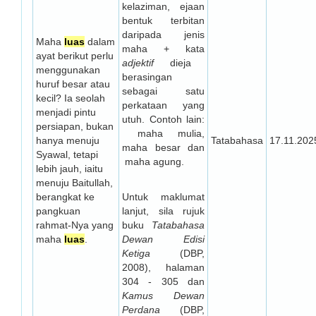
kelaziman, ejaan
bentuk terbitan
daripada jenis
Maha
luas
dalam
maha + kata
ayat berikut perlu
adjektif
dieja
menggunakan
berasingan
huruf besar atau
sebagai satu
kecil? Ia seolah
perkataan yang
menjadi pintu
utuh. Contoh lain:
persiapan, bukan
maha mulia,
hanya menuju
Tatabahasa
17.11.202
maha besar dan
Syawal, tetapi
maha agung.
lebih jauh, iaitu
menuju Baitullah,
berangkat ke
Untuk maklumat
pangkuan
lanjut, sila rujuk
rahmat-Nya yang
buku
Tatabahasa
maha
luas
.
Dewan Edisi
Ketiga
(DBP,
2008), halaman
304 - 305 dan
Kamus Dewan
Perdana
(DBP,