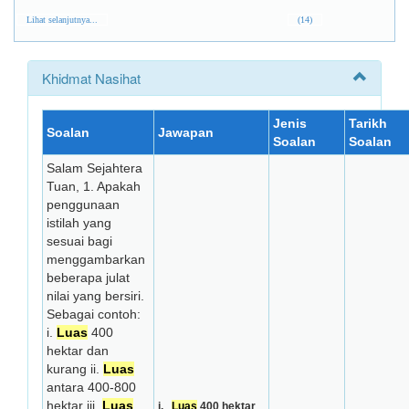
Lihat selanjutnya...
(14)
Khidmat Nasihat
Jenis
Tarikh
Soalan
Jawapan
Soalan
Soalan
Salam Sejahtera
Tuan, 1. Apakah
penggunaan
istilah yang
sesuai bagi
menggambarkan
beberapa julat
nilai yang bersiri.
Sebagai contoh:
i.
Luas
400
hektar dan
kurang ii.
Luas
antara 400-800
hektar iii.
Luas
i.
Luas
400 hektar