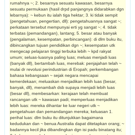
rumahnya ~; 2. besarnya sesuatu kawasan, besarnya
sesuatu permukaan (hasil drpd panjangnya didarabkan dgn
lebarnya): ~ kebun itu ialah tiga hektar; 3. ki tidak sempit
(pengetahuan, pengertian, dll): pengetahuan­nya sangat ~;
perkataan tersebut mempunyai erti yg sangat ~; 4. tidak
terbatas (peman­dangan), lantang; 5. besar atau banyak
(pengalaman, kesempatan, perbincangan): di dlm buku itu,
dibincangkan tujuan pen­didikan dgn ~; kesempatan utk
mengecap pelajaran tinggi terbuka lebih ~ kpd rakyat
umum; seluas-luasnya paling luas; meluas menjadi luas
(banyak dll), bertambah luas, merebak: penjajahan telah ~
mulai dr revolusi perindustrian di Eropah; perkem­bangan
bahasa kebangsaan ~ sejak negara mencapai
kemerdekaan; meluaskan menjadikan lebih luas (besar,
banyak, dll), menambah dsb supaya menjadi lebih luas
(besar dll), membesarkan: kerajaan telah membuat
rancangan utk ~ kawasan padi; memperluas menjadikan
lebih luas: mereka dihantar ke luar negeri utk ~
pengetahuan dan pemandangan mereka; keluasan 1.
perihal luas: dlm buku itu ditunjukkan bagaimana
kedudukan dan ~ benua Australia dapat ditetapkan orang; ~
badannya kecil jika dibandingkan dgn isi padu binatang itu;