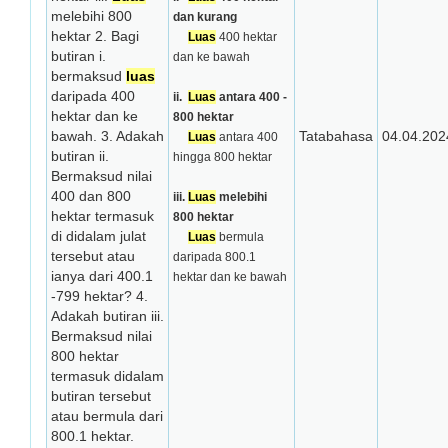
melebihi 800
dan kurang
hektar 2. Bagi
Luas
400 hektar
butiran i.
dan ke bawah
bermaksud
luas
daripada 400
ii.
Luas
antara 400 -
hektar dan ke
800 hektar
bawah. 3. Adakah
Tatabahasa
04.04.202
Luas
antara 400
butiran ii.
hingga 800 hektar
Bermaksud nilai
400 dan 800
iii.
Luas
melebihi
hektar termasuk
800 hektar
di didalam julat
Luas
bermula
tersebut atau
daripada 800.1
ianya dari 400.1
hektar dan ke bawah
-799 hektar? 4.
Adakah butiran iii.
Bermaksud nilai
800 hektar
termasuk didalam
butiran tersebut
atau bermula dari
800.1 hektar.