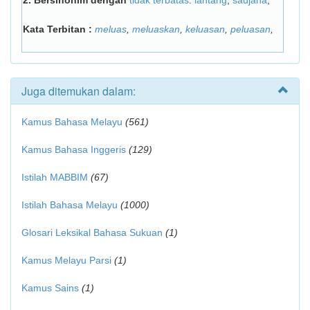
2.
Bersinonim dengan
tidak terbatas
:
lantang
,
saujana
,
Kata Terbitan :
meluas
,
meluaskan
,
keluasan
,
peluasan
,
Juga ditemukan dalam:
Kamus Bahasa Melayu
(561)
Kamus Bahasa Inggeris
(129)
Istilah MABBIM
(67)
Istilah Bahasa Melayu
(1000)
Glosari Leksikal Bahasa Sukuan
(1)
Kamus Melayu Parsi
(1)
Kamus Sains
(1)