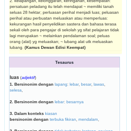
2. kelapangan, kelong­garan, keringanan, kesempatan:
persatuan peladang itu telah mendapat ~ memiliki tanah
seluas 28 hektar; perluasan perihal menjadi luas; peluasan
perihal atau perbuatan meluaskan atau memperluas:
kekurangan hasil penye­lidikan sastera dan bahasa terasa
sekali oleh para pengajar di sekolah yg sifat pelajaran tidak
lagi merupakan ~ melainkan pen­dalaman soal; peluas
orang (alat) yg meluaskan; ~ lubang alat utk meluaskan
lubang.
(Kamus Dewan Edisi Keempat)
Tesaurus
luas
(
adjektif
)
1.
Bersinonim dengan
lapang
:
lebar
,
besar
,
lawas
,
selesa
,
2.
Bersinonim dengan
lebar
:
besarnya
3.
Dalam konteks
kiasan
bersinonim dengan
terbuka fikiran
,
mendalam
,