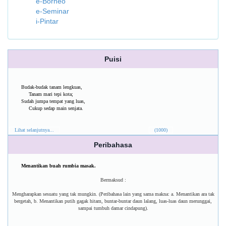
e-Borneo
e-Seminar
i-Pintar
Puisi
Budak-budak tanam lengkuas,
Tanam mari tepi kota;
Sudah jumpa tempat yang luas,
Cukup sedap main senjata.
Lihat selanjutnya...
(1000)
Peribahasa
Menantikan buah rumbia masak.
Bermaksud :
Mengharapkan sesuatu yang tak mungkin. (Peribahasa lain yang sama makna: a. Menantikan ara tak
bergetah, b. Menantikan putih gagak hitam, buntar-buntar daun lalang, luas-luas daun merunggai,
sampai tumbuh damar cindapung).