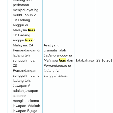
perkataan
menjadi ayat bg
murid Tahun 2.
1A Ladang
anggur di
Malaysia
luas
.
1B Ladang
anggur
luas
di
Malaysia. 2A
Ayat yang
Pemandangan di
gramatis ialah
ladang teh
Ladang anggur di
sungguh indah.
Malaysia
luas
dan
Tatabahasa
29.10.201
2B
Pemandangan di
Pemandangan
ladang teh
sungguh indah di
sungguh indah
.
ladang teh.
Jawapan A
adalah jawapan
sebenar
mengikut skema
jawapan. Adakah
jawapan B juga