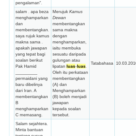
pengalaman".
salam . apa beza
Merujuk
Kamus
menghamparkan
Dewan
dan
membentangkan
membentangkan.
sama makna
saya rujuk kamus
dengan
makna sama .
menghamparkan,
apakah jawapan
iaitu membuka
yang tepat bagi
sesuatu daripada
soalan berikut
gulungan atau
Tatabahasa
10.03.201
Pak Hamid
lipatan
luas
-
luas
.
_________
Oleh itu perkataan
permaidani yang
membentangkan
baru dibelinya
(A) dan
dari Iran. A
Menghamparkan
membentangkan
(B) boleh menjadi
B
jawapan
menghamparkan
kepada soalan
C memasang.
tersebut.
Salam sejahtera.
Minta bantuan
tentang susun