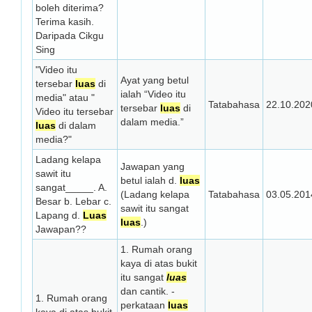
boleh diterima?
Terima kasih.
Daripada Cikgu
Sing
"Video itu
Ayat yang betul
tersebar
luas
di
ialah “Video itu
media" atau "
Tatabahasa
22.10.202
tersebar
luas
di
Video itu tersebar
dalam media.”
luas
di dalam
media?"
Ladang kelapa
Jawapan yang
sawit itu
betul ialah d.
luas
sangat_____. A.
(Ladang kelapa
Tatabahasa
03.05.201
Besar b. Lebar c.
sawit itu sangat
Lapang d.
Luas
luas
.)
Jawapan??
1. Rumah orang
kaya di atas bukit
itu sangat
luas
dan cantik. -
1. Rumah orang
perkataan
luas