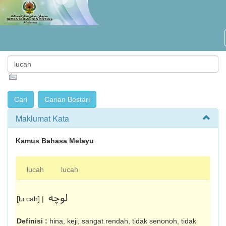
Maklumat Kata
Kamus Bahasa Melayu
lucah
lucah
لوچه
[lu.cah] |
Definisi :
hina, keji, sangat rendah, tidak senonoh, tidak