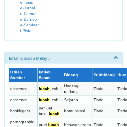
e-Tesis
e-Jurnal
e-Kamus
e-Borneo
e-Seminar
i-Pintar
Istilah Bahasa Melayu
Istilah
Istilah
Bidang
Subbidang
Hura
Sumber
Sasar
Undang-
obscence
lucah
; cabul
Tiada
Tiad
undang
obscence
lucah
; cabul
Sejarah
Tiada
Tiad
penjual
booklegger
Komunikasi
Tiada
Tiad
buku
lucah
pornographic
puisi
lucah
Kesusasteraan
Tiada
Tiad