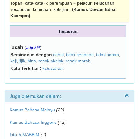
sopan: kata-kata ~; perempuan ~ pelacur; kelucahan
kecabulan, kehinaan, kekejian.
(Kamus Dewan Edisi
Keempat)
Tesaurus
lucah
(
adjektif
)
Bersinonim dengan
cabul
,
tidak senonoh
,
tidak sopan
,
keji
,
jijik
,
hina
,
rosak akhlak
,
rosak moral;
,
Kata Terbitan :
kelucahan
,
Juga ditemukan dalam:
Kamus Bahasa Melayu
(29)
Kamus Bahasa Inggeris
(42)
Istilah MABBIM
(2)