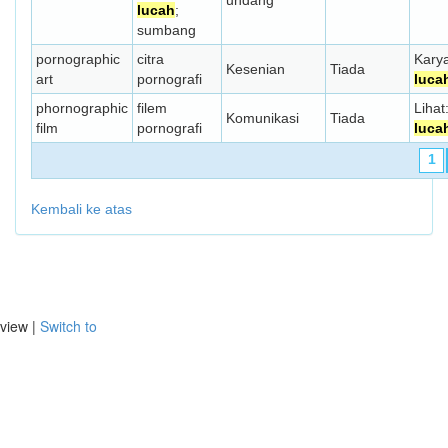
undang
lucah
;
sumbang
pornographic
citra
Karya
Kesenian
Tiada
art
pornografi
luca
phornographic
filem
Lihat
Komunikasi
Tiada
film
pornografi
luca
1
Kembali ke atas
view |
Switch to