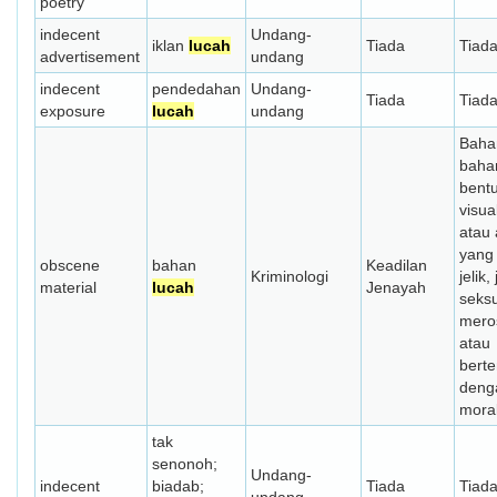
poetry
indecent
Undang-
iklan
lucah
Tiada
Tiad
advertisement
undang
indecent
pendedahan
Undang-
Tiada
Tiad
exposure
lucah
undang
Baha
baha
bent
visua
atau 
yang 
obscene
bahan
Keadilan
Kriminologi
jelik,
material
lucah
Jenayah
seks
mero
atau
bert
deng
mora
tak
senonoh;
Undang-
indecent
biadab;
Tiada
Tiad