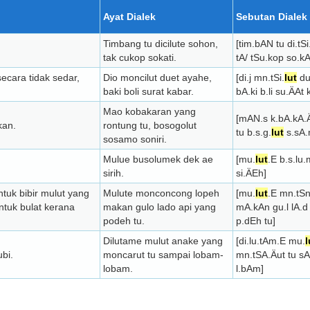
Ayat Dialek
Sebutan Dialek
Timbang tu dicilute sohon,
[tim.bAN tu di.tSi
tak cukop sokati.
tA/ tSu.kop so.kA.
secara tidak sedar,
Dio moncilut duet ayahe,
[di.j mn.tSi.
lut
du
baki boli surat kabar.
bA.ki b.li su.ÄAt
Mao kobakaran yang
[mAN.s k.bA.kA.
kan.
rontung tu, bosogolut
tu b.s.g.
lut
s.sA.m
sosamo soniri.
Mulue busolumek dek ae
[mu.
lut
.E b.s.l
sirih.
si.ÄEh]
tuk bibir mulut yang
Mulute monconcong lopeh
[mu.
lut
.E mn.tS
ntuk bulat kerana
makan gulo lado api yang
mA.kAn gu.l lA.d
podeh tu.
p.dEh tu]
Dilutame mulut anake yang
[di.lu.tAm.E mu.
l
ubi.
moncarut tu sampai lobam-
mn.tSA.Äut tu s
lobam.
l.bAm]