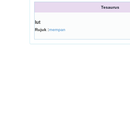
Tesaurus
lut
Rujuk :
mempan