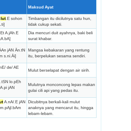
Maksud Ayat
.
lut
.E sohon
Timbangan itu dicilutnya satu hun,
ti]
tidak cukup sekati.
Et A.jAh.E
Dia mencuri duit ayahnya, baki beli
 kA.bA]
surat khabar.
ÄAn jAN Än.tN
Mangsa kebakaran yang rentung
 s.ni.Äi]
itu, berpelukan sesama sendiri.
u.mE/ de/ AE
Mulut berselapat dengan air sirih.
n.tSN lo.pEh
Mulutnya monconcong lepas makan
 A.pi jAN
gulai cili api yang pedas itu.
ut
A.nA/.E jAN
Dicubitnya berkali-kali mulut
Am.pAjl.bAm
anaknya yang mencarut itu, hingga
lebam-lebam.