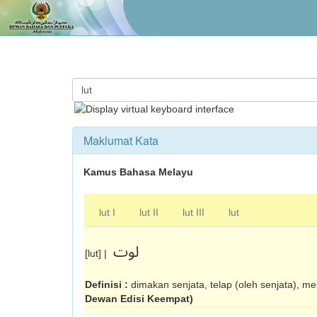
Maklumat Kata
Kamus Bahasa Melayu
lut I
lut II
lut III
lut
لوت
[lut] |
Definisi :
dimakan senjata, telap (oleh senjata), me
Dewan Edisi Keempat)