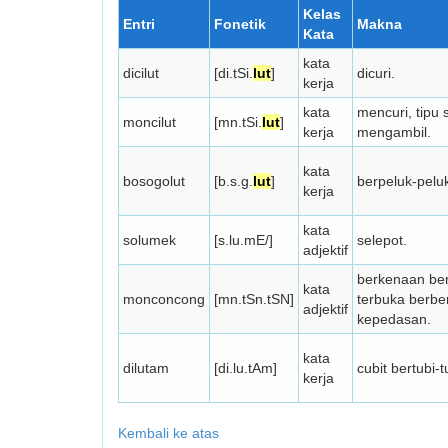
Kelas
Entri
Fonetik
Makna
Kata
kata
dicilut
[di.tSi.
lut
]
dicuri.
kerja
kata
mencuri, tipu 
moncilut
[mn.tSi.
lut
]
kerja
mengambil.
kata
bosogolut
[b.s.g.
lut
]
berpeluk-pelu
kerja
kata
solumek
[s.lu.mE/]
selepot.
adjektif
berkenaan ben
kata
monconcong
[mn.tSn.tSN]
terbuka berbe
adjektif
kepedasan.
kata
dilutam
[di.lu.tAm]
cubit bertubi-t
kerja
Kembali ke atas