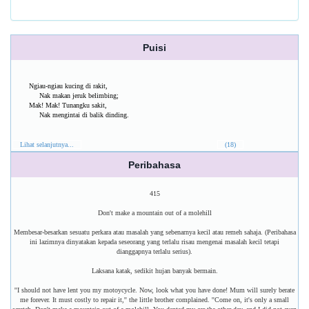
Puisi
Ngiau-ngiau kucing di rakit,
Nak makan jeruk belimbing;
Mak! Mak! Tunangku sakit,
Nak mengintai di balik dinding.
Lihat selanjutnya...
(18)
Peribahasa
415
Don't make a mountain out of a molehill
Membesar-besarkan sesuatu perkara atau masalah yang sebenarnya kecil atau remeh sahaja. (Peribahasa
ini lazimnya dinyatakan kepada seseorang yang terlalu risau mengenai masalah kecil tetapi
dianggapnya terlalu serius).
Laksana katak, sedikit hujan banyak bermain.
''I should not have lent you my motoycycle. Now, look what you have done! Mum will surely berate
me forever. It must costly to repair it,'' the little brother complained. ''Come on, it's only a small