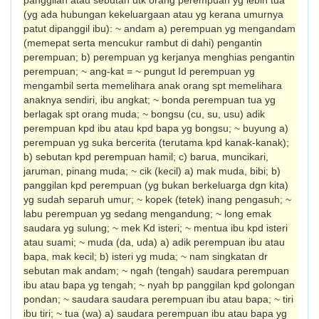
panggilan atau sebutan utk orang perempuan yg lebih tua
(yg ada hubungan kekeluargaan atau yg kerana umurnya
patut dipanggil ibu): ~ andam a) perempuan yg mengandam
(me­mepat serta mencukur rambut di dahi) pe­ngantin
perempuan; b) perempuan yg kerja­nya menghias pengantin
perempuan; ~ ang-kat = ~ pungut Id perempuan yg
mengambil serta memelihara anak orang spt memelihara
anaknya sendiri, ibu angkat; ~ bonda perem­puan tua yg
berlagak spt orang muda; ~ bongsu (cu, su, usu) adik
perempuan kpd ibu atau kpd bapa yg bongsu; ~ buyung a)
perempuan yg suka bercerita (terutama kpd kanak-kanak);
b) sebutan kpd perempuan hamil; c) barua, muncikari,
jaruman, pinang muda; ~ cik (kecil) a) mak muda, bibi; b)
panggilan kpd perem­puan (yg bukan berkeluarga dgn kita)
yg sudah separuh umur; ~ kopek (tetek) inang pengasuh; ~
labu perempuan yg sedang mengandung; ~ long emak
saudara yg sulung; ~ mek Kd isteri; ~ mentua ibu kpd isteri
atau suami; ~ muda (da, uda) a) adik perempuan ibu atau
bapa, mak kecil; b) isteri yg muda; ~ nam singkatan dr
sebutan mak andam; ~ ngah (tengah) sau­dara perempuan
ibu atau bapa yg tengah; ~ nyah bp panggilan kpd golongan
pondan; ~ saudara saudara perempuan ibu atau bapa; ~ tiri
ibu tiri; ~ tua (wa) a) saudara perempuan ibu atau bapa yg