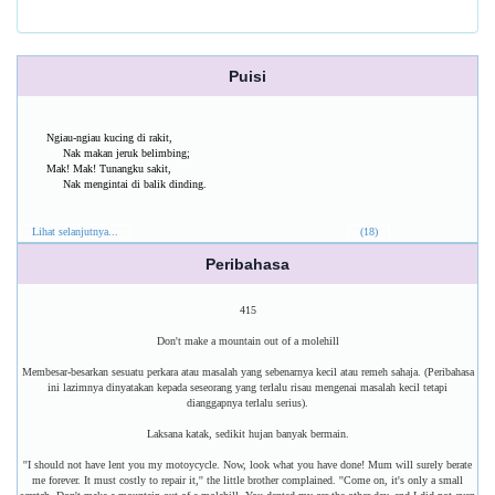
Puisi
Ngiau-ngiau kucing di rakit,
Nak makan jeruk belimbing;
Mak! Mak! Tunangku sakit,
Nak mengintai di balik dinding.
Lihat selanjutnya...
(18)
Peribahasa
415
Don't make a mountain out of a molehill
Membesar-besarkan sesuatu perkara atau masalah yang sebenarnya kecil atau remeh sahaja. (Peribahasa
ini lazimnya dinyatakan kepada seseorang yang terlalu risau mengenai masalah kecil tetapi
dianggapnya terlalu serius).
Laksana katak, sedikit hujan banyak bermain.
''I should not have lent you my motoycycle. Now, look what you have done! Mum will surely berate
me forever. It must costly to repair it,'' the little brother complained. ''Come on, it's only a small