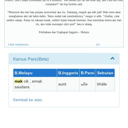
scratch. Don't make a mountain out of a molehill. You dented my car the other day, and I did not even
complaint!'' the big brother said.
''Menyesal aku beri kau pinjam motorsikal aku itu. Sekarang, tengok apa dah jadi! Mak tentu akan
menghamun aku tak habis-habis. Tentu mahal nak membaikinya,'' rungut si adik. ''Alaihai, calar
sedikit sahaja. Kalau ini laksana katak, sedikit hujan banyak bermain. Kau kemikkan kereta aku hari
itu, aku tidak merungut sikit pun!'' kata si abang.
Peribahasa dan Ungkapan Inggeris - Melayu
Lihat selanjutnya...
(5)
Kamus Parsi(Beta)
B.Melayu
B.Inggeris
B.Parsi
Sebutan
mak
cik , emak
aunt
خاله
khāle
saudara
Kembali ke atas