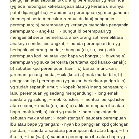
panggilan atau sebutan utk orang perempuan yg lebih tua
(yg ada hubungan kekeluargaan atau yg kerana umurnya
patut dipanggil ibu): ~ andam a) perempuan yg mengandam
(me­mepat serta mencukur rambut di dahi) pe­ngantin
perempuan; b) perempuan yg kerja­nya menghias pengantin
perempuan; ~ ang-kat = ~ pungut Id perempuan yg
mengambil serta memelihara anak orang spt memelihara
anaknya sendiri, ibu angkat; ~ bonda perem­puan tua yg
berlagak spt orang muda; ~ bongsu (cu, su, usu) adik
perempuan kpd ibu atau kpd bapa yg bongsu; ~ buyung a)
perempuan yg suka bercerita (terutama kpd kanak-kanak);
b) sebutan kpd perempuan hamil; c) barua, muncikari,
jaruman, pinang muda; ~ cik (kecil) a) mak muda, bibi; b)
panggilan kpd perem­puan (yg bukan berkeluarga dgn kita)
yg sudah separuh umur; ~ kopek (tetek) inang pengasuh; ~
labu perempuan yg sedang mengandung; ~ long emak
saudara yg sulung; ~ mek Kd isteri; ~ mentua ibu kpd isteri
atau suami; ~ muda (da, uda) a) adik perempuan ibu atau
bapa, mak kecil; b) isteri yg muda; ~ nam singkatan dr
sebutan mak andam; ~ ngah (tengah) sau­dara perempuan
ibu atau bapa yg tengah; ~ nyah bp panggilan kpd golongan
pondan; ~ saudara saudara perempuan ibu atau bapa; ~ tiri
ibu tiri; ~ tua (wa) a) saudara perempuan ibu atau bapa yg