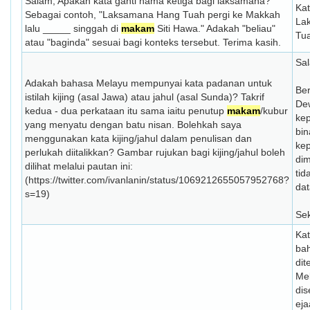
Salam, Apakah kata ganti nama ketiga bagi laksamana?
Kat
Sebagai contoh, "Laksamana Hang Tuah pergi ke Makkah
La
lalu _____ singgah di
makam
Siti Hawa." Adakah "beliau"
Tua
atau "baginda" sesuai bagi konteks tersebut. Terima kasih.
Sal
Adakah bahasa Melayu mempunyai kata padanan untuk
Be
istilah kijing (asal Jawa) atau jahul (asal Sunda)? Takrif
Dew
kedua - dua perkataan itu sama iaitu penutup
makam
/kubur
kep
yang menyatu dengan batu nisan. Bolehkah saya
bin
menggunakan kata kijing/jahul dalam penulisan dan
ke
perlukah diitalikkan? Gambar rujukan bagi kijing/jahul boleh
dim
dilihat melalui pautan ini:
tid
(https://twitter.com/ivanlanin/status/1069212655057952768?
dat
s=19)
Sek
Kat
ba
dit
Me
di
eja