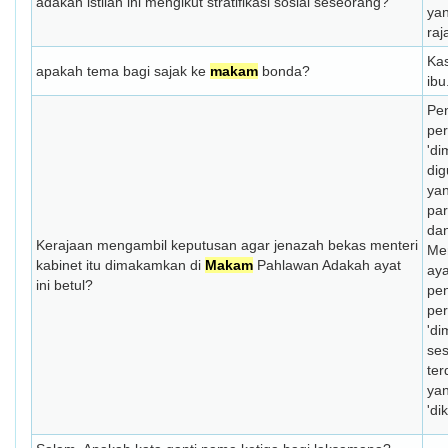
adakah istilah ini mengikut stratifikasi sosial seseorang?
yan
raj
Ka
apakah tema bagi sajak ke
makam
bonda?
ibu
Pe
pe
'd
dig
yan
pa
da
Kerajaan mengambil keputusan agar jenazah bekas menteri
Me
kabinet itu dimakamkan di
Makam
Pahlawan Adakah ayat
a
ini betul?
pe
pe
'd
s
te
yan
'di