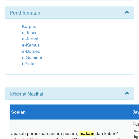
Perkhidmatan +
Korpus
e-Tesis
e-Jurnal
e-Kamus
e-Borneo
e-Seminar
i-Pintar
Khidmat Nasihat
Soalan
Ja
Pus
ma
apakah perbezaan antara pusara,
makam
dan kubur?
dig