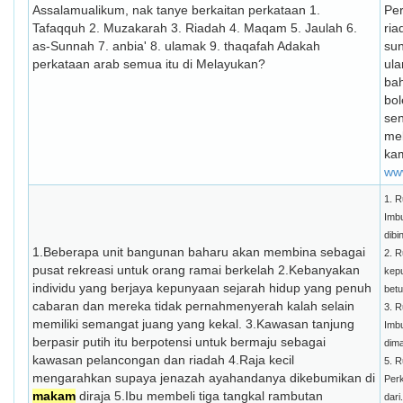
Assalamualikum, nak tanye berkaitan perkataan 1.
Pe
Tafaqquh 2. Muzakarah 3. Riadah 4. Maqam 5. Jaulah 6.
ria
as-Sunnah 7. anbia' 8. ulamak 9. thaqafah Adakah
sun
perkataan arab semua itu di Melayukan?
ula
ba
bo
sen
mel
ka
ww
1. 
Imbu
dibi
1.Beberapa unit bangunan baharu akan membina sebagai
2. R
pusat rekreasi untuk orang ramai berkelah 2.Kebanyakan
kep
individu yang berjaya kepunyaan sejarah hidup yang penuh
betu
cabaran dan mereka tidak pernahmenyerah kalah selain
3. R
memiliki semangat juang yang kekal. 3.Kawasan tanjung
Imbu
berpasir putih itu berpotensi untuk bermaju sebagai
dima
kawasan pelancongan dan riadah 4.Raja kecil
5. R
mengarahkan supaya jenazah ayahandanya dikebumikan di
Perk
makam
diraja 5.Ibu membeli tiga tangkal rambutan
dari