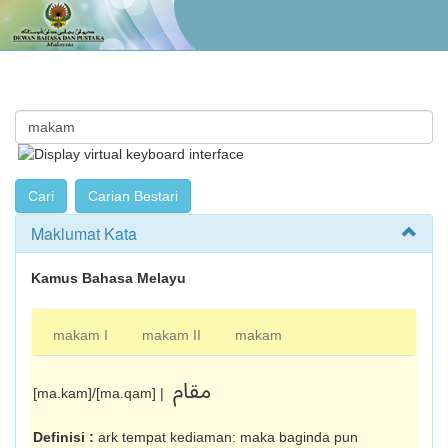
Maklumat Kata
Kamus Bahasa Melayu
makam I
makam II
makam
مقام
[ma.kam]/[ma.qam] |
Definisi :
ark tempat kediaman: maka baginda pun