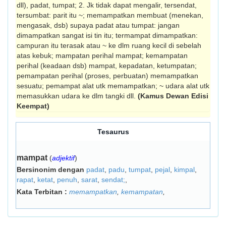
dll), padat, tumpat; 2. Jk tidak dapat mengalir, tersendat,
tersumbat: parit itu ~; memampatkan membuat (menekan,
meng­asak, dsb) supaya padat atau tumpat: jangan
dimampatkan sangat isi tin itu; termampat dimampatkan:
campuran itu terasak atau ~ ke dlm ruang kecil di sebelah
atas kebuk; mampatan perihal mampat; kemampatan
perihal (keadaan dsb) mampat, kepadatan, ketumpatan;
pemampatan perihal (proses, perbuatan) memampatkan
sesuatu; pemampat alat utk memampatkan; ~ udara alat utk
memasukkan udara ke dlm tangki dll.
(Kamus Dewan Edisi
Keempat)
Tesaurus
mampat
(
adjektif
)
Bersinonim dengan
padat
,
padu
,
tumpat
,
pejal
,
kimpal
,
rapat
,
ketat
,
penuh
,
sarat
,
sendat;
,
Kata Terbitan :
memampatkan
,
kemampatan
,