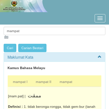
Maklumat Kata
Kamus Bahasa Melayu
mampat I
mampat II
mampat
ممڤت
[mam.pat] |
Definisi :
1. tidak beronga-rongga, tidak gem-bur (tanah