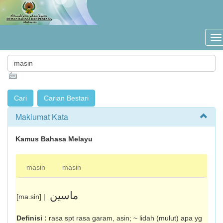
Maklumat Kata
Kamus Bahasa Melayu
masin
masin
ماسين
[ma.sin] |
Definisi :
rasa spt rasa garam, asin; ~ lidah (mulut) apa yg