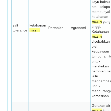
kayu bakau
atau kelapa
mempunyai
ketahanan
masin
yang
salt
ketahanan
tinggi.
Pertanian
Agronomi
tolerance
masin
Ketahanan
masin
disebabkan
oleh
keupayaan
tumbuhan it
untuk
melakukan
osmoregulas
iaitu
mengambil a
untuk
mengurang
kemasinan.
Gerakan air
masin
ke at