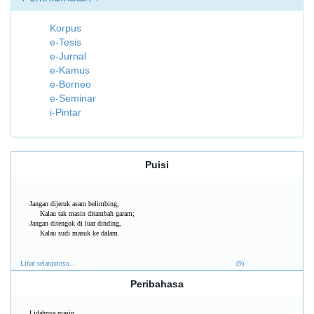
Korpus
e-Tesis
e-Jurnal
e-Kamus
e-Borneo
e-Seminar
i-Pintar
Puisi
Jangan dijeruk asam belimbing,
Kalau tak masin ditambah garam;
Jangan ditengok di luar dinding,
Kalau sudi masuk ke dalam.
Lihat selanjutnya...
(9)
Peribahasa
Lidahnya masin.