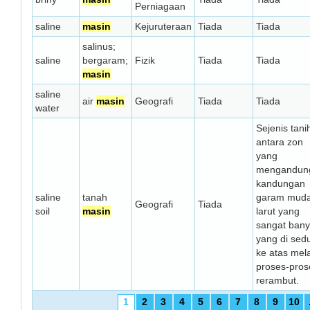
Perniagaan
saline
masin
Kejuruteraan
Tiada
Tiada
salinus;
saline
bergaram;
Fizik
Tiada
Tiada
masin
saline
air
masin
Geografi
Tiada
Tiada
water
Sejenis tani
antara zon
yang
mengandun
kandungan
saline
tanah
garam mud
Geografi
Tiada
soil
masin
larut yang
sangat ban
yang di sed
ke atas mela
proses-pros
rerambut.
1
2
3
4
5
6
7
8
9
10