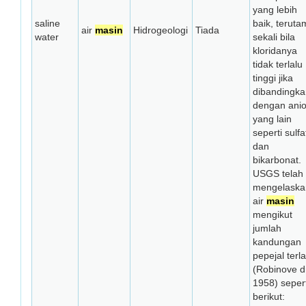
yang lebih
saline
baik, teruta
air
masin
Hidrogeologi
Tiada
water
sekali bila
kloridanya
tidak terlalu
tinggi jika
dibandingka
dengan ani
yang lain
seperti sulfa
dan
bikarbonat.
USGS telah
mengelaska
air
masin
mengikut
jumlah
kandungan
pepejal terla
(Robinove dr
1958) sepert
berikut: