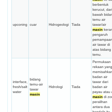
berbentuk
kerucut, dar
bawah bida
temu air
upconing
cuar
Hidrogeologi
Tiada
tawar/air
masin
kera
pengaruh
pemampaa
air tawar di
atas bidang
temu.
Permukaan
rekaan yan
memisahka
badan air
bidang
interface,
tawar dari
temu-air
fresh/salt
Hidrologi
Tiada
badan air
tawar
water
payau atau a
masin
masin
di zo
peralihan
antara dua
bendalir itu.