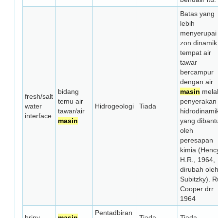
Batas yang
lebih
menyerupai
zon dinamik
tempat air
tawar
bercampur
dengan air
bidang
masin
melal
fresh/salt
temu air
penyerakan
water
Hidrogeologi
Tiada
tawar/air
hidrodinami
interface
masin
yang dibant
oleh
peresapan
kimia (Henc
H.R., 1964,
dirubah ole
Subitzky). Ru
Cooper drr.
1964
Pentadbiran
briny
masin
Tiada
Tiada