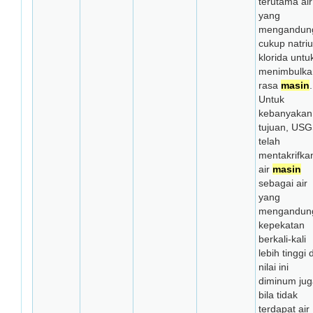
terutama air
yang
mengandun
cukup natri
klorida untu
menimbulka
rasa
masin
.
Untuk
kebanyakan
tujuan, US
telah
mentakrifka
air
masin
sebagai air
yang
mengandun
kepekatan
berkali-kali
lebih tinggi 
nilai ini
diminum jug
bila tidak
terdapat air