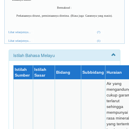
Bermaksud :
Perkataannya diturut, permintaannya diterima. (Biasa juga: Garamnya yang masin).
Lihat selanjutnya...
(7)
Lihat selanjutnya...
(1)
Istilah Bahasa Melayu
Istilah
Istilah
Bidang
Subbidang
Huraian
Sumber
Sasar
Air yang
mengandun
cukup gara
terlarut
sehingga
mempunyai
rasa minera
yang tertent