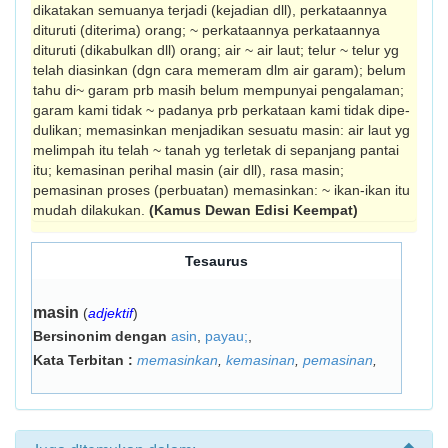
dikatakan semuanya terjadi (kejadian dll), perkataannya
dituruti (diterima) orang; ~ perkataannya perkata­annya
dituruti (dikabulkan dll) orang; air ~ air laut; telur ~ telur yg
telah diasinkan (dgn cara memeram dlm air garam); belum
tahu di~ garam prb masih belum mempunyai pengalaman;
garam kami tidak ~ padanya prb perkataan kami tidak dipe­
dulikan; memasinkan menjadikan sesuatu masin: air laut yg
melimpah itu telah ~ tanah yg terletak di sepanjang pantai
itu; kemasinan perihal masin (air dll), rasa masin;
pemasinan proses (perbuatan) memasinkan: ~ ikan-ikan itu
mudah dilakukan.
(Kamus Dewan Edisi Keempat)
Tesaurus
masin
(
adjektif
)
Bersinonim dengan
asin
,
payau;
,
Kata Terbitan :
memasinkan
,
kemasinan
,
pemasinan
,