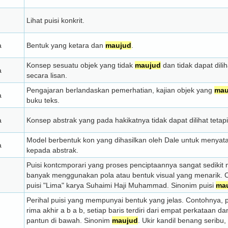
Lihat puisi konkrit.
a
Bentuk yang ketara dan
maujud
.
Konsep sesuatu objek yang tidak
maujud
dan tidak dapat dili
a
secara lisan.
Pengajaran berlandaskan pemerhatian, kajian objek yang
mau
a
buku teks.
a
Konsep abstrak yang pada hakikatnya tidak dapat dilihat teta
Model berbentuk kon yang dihasilkan oleh Dale untuk menyat
a
kepada abstrak.
Puisi kontcmporari yang proses penciptaannya sangat sedikit m
banyak menggunakan pola atau bentuk visual yang menarik. Co
puisi "Lima" karya Suhaimi Haji Muhammad. Sinonim puisi
ma
Perihal puisi yang mempunyai bentuk yang jelas. Contohnya, pa
rima akhir a b a b, setiap baris terdiri dari empat perkataan
pantun di bawah. Sinonim
maujud
. Ukir kandil benang serib