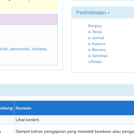
Perkhidmatan +
Korpus
e-Tesis
e-Jurnal
e-Kamus
iriah
,
jasmaniah
,
duniawi
,
e-Borneo
e-Seminar
i-Pintar
bidang
Huraian
Lihat konkrit.
a
Sampel bahan pengajaran yang mewakili keadaan atau penga