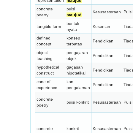
representation
maujud
concrete
puisi
Kesusasteraan
Puisi
poetry
maujud
bentuk
tangible form
Kesenian
Tiad
nyata
defined
konsep
Pendidikan
Tiad
concept
terbatas
object
pengajaran
Pendidikan
Tiad
teaching
objek
hypothetical
gagasan
Pendidikan
Tiad
construct
hipotetikal
cone of
kon
Pendidikan
Tiad
experience
pengalaman
concrete
puisi konkrit
Kesusasteraan
Puisi
poetry
concrete
konkrit
Kesusasteraan
Puisi