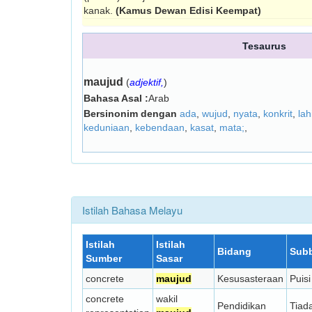
kanak.
(Kamus Dewan Edisi Keempat)
Tesaurus
maujud
(
adjektif,
)
Bahasa Asal :
Arab
Bersinonim dengan
ada
,
wujud
,
nyata
,
konkrit
,
lah
keduniaan
,
kebendaan
,
kasat
,
mata;
,
Istilah Bahasa Melayu
Istilah
Istilah
Bidang
Sub
Sumber
Sasar
concrete
maujud
Kesusasteraan
Puisi
concrete
wakil
Pendidikan
Tiad