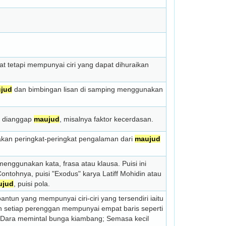
hat tetapi mempunyai ciri yang dapat dihuraikan
jud
dan bimbingan lisan di samping menggunakan
pi dianggap
maujud
, misalnya faktor kecerdasan.
akan peringkat-peringkat pengalaman dari
maujud
enggunakan kata, frasa atau klausa. Puisi ini
ntohnya, puisi "Exodus" karya Latiff Mohidin atau
ujud
, puisi pola.
ntun yang mempunyai ciri-ciri yang tersendiri iaitu
 dan setiap perenggan mempunyai empat baris seperti
u, Dara memintal bunga kiambang; Semasa kecil