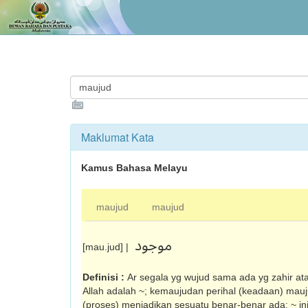
Maklumat Kata
Kamus Bahasa Melayu
maujud
maujud
موجود
[mau.jud] |
Definisi :
Ar segala yg wujud sama ada yg zahir ata
Allah adalah ~; kemaujudan perihal (keadaan) ma
(proses) menjadikan sesuatu benar-benar ada: ~ in