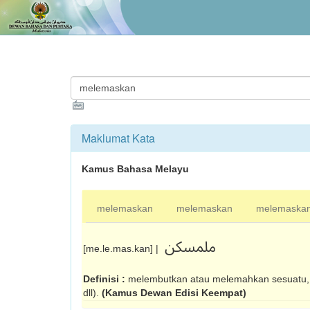
Maklumat Kata
Kamus Bahasa Melayu
melemaskan
melemaskan
melemaska
ملمسکن
[me.le.mas.kan] |
Definisi :
melembutkan atau melemahkan sesuatu,
dll).
(Kamus Dewan Edisi Keempat)