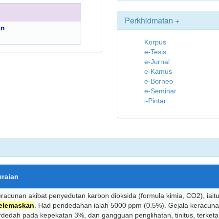
Perkhidmatan +
an
Korpus
e-Tesis
e-Jurnal
e-Kamus
e-Borneo
e-Seminar
i-Pintar
uraian
racunan akibat penyedutan karbon dioksida (formula kimia, CO2), iait
elemaskan
. Had pendedahan ialah 5000 ppm (0.5%). Gejala keracunan
rdedah pada kepekatan 3%, dan gangguan penglihatan, tinitus, terketar