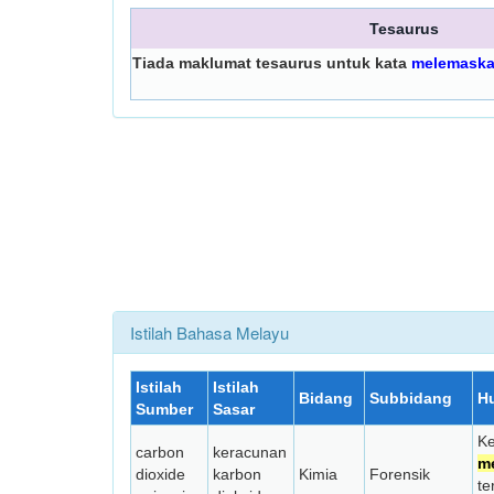
Tesaurus
Tiada maklumat tesaurus untuk kata
melemask
Istilah Bahasa Melayu
Istilah
Istilah
Bidang
Subbidang
H
Sumber
Sasar
Ke
carbon
keracunan
m
dioxide
karbon
Kimia
Forensik
te