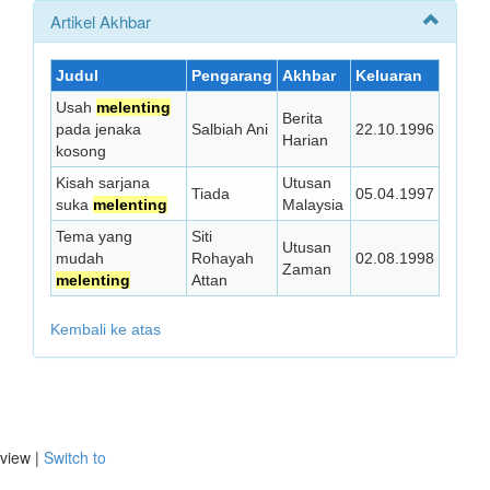
Artikel Akhbar
Judul
Pengarang
Akhbar
Keluaran
Usah
melenting
Berita
pada jenaka
Salbiah Ani
22.10.1996
Harian
kosong
Kisah sarjana
Utusan
Tiada
05.04.1997
suka
melenting
Malaysia
Tema yang
Siti
Utusan
mudah
Rohayah
02.08.1998
Zaman
melenting
Attan
Kembali ke atas
view |
Switch to