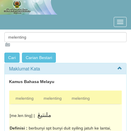
Maklumat Kata
Kamus Bahasa Melayu
melenting
melenting
melenting
ملنتيڠ
[me.len.ting] |
Definisi :
berbunyi spt bunyi duit syiling jatuh ke lantai,