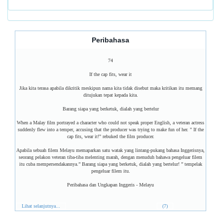
Peribahasa
74
If the cap fits, wear it
Jika kita terasa apabila dikritik meskipun nama kita tidak disebut maka kritikan itu memang
ditujukan tepat kepada kita.
Barang siapa yang berketuk, dialah yang bertelur
When a Malay film portrayed a character who could not speak proper English, a veteran actress
suddenly flew into a temper, accusing that the producer was trying to make fun of her. " If the
cap fits, wear it!" rebuked the film producer.
Apabila sebuah filem Melayu memaparkan satu watak yang lintang-pukang bahasa Inggerisnya,
seorang pelakon veteran tiba-tiba melenting marah, dengan menuduh bahawa pengeluar filem
itu cuba mempersendakannya.” Barang siapa yang berketuk, dialah yang bertelur! ” tempelak
pengeluar filem itu.
Peribahasa dan Ungkapan Inggeris - Melayu
Lihat selanjutnya...
(7)