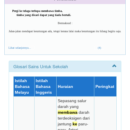
Pergi ke telaga terlupa membawa timba,
timba yang dicari dapat yang tiada bertali.
Bermaksud :
Jalan-jalan mendapat keuntungan ada, tetapi kerana lalai maka keuntungan itu hilang begitu saja.
Lihat selanjutnya...
(4)
Glosari Sains Untuk Sekolah
Istilah
Istilah
Bahasa
Bahasa
Huraian
Peringkat
Melayu
Inggeris
Sepasang salur
darah yang
membawa
darah
terdeoksigen dari
jantung
ke
paru-
paru. Arteri