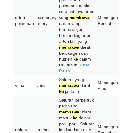
pulmonari adalah
satu-satunya arteri
arteri
pulmonary
yang
membawa
Menengah
pulmonari
artery
darah yang
Rendah
terdeoksigen
berbanding arteri-
arteri lain yang
membawa
darah
beroksigen dan
nutrien
ke
dalam
tisu tubuh.
Lihat
Rajah
Saluran yang
Menengah
vena
veins
membawa
darah
Atas
ke
jantung.
Saluran berbentuk
paip yang
membawa
udara
masuk
ke
dalam
paru-paru. Saluran
Menengah
trakea
trachea
ini diperkuat oleh
Rendah