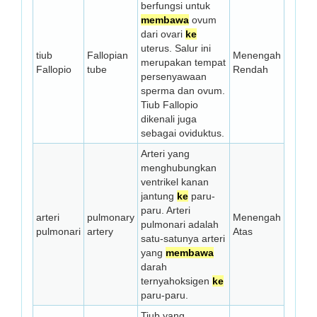
berfungsi untuk
membawa
ovum
dari ovari
ke
uterus. Salur ini
tiub
Fallopian
Menengah
merupakan tempat
Fallopio
tube
Rendah
persenyawaan
sperma dan ovum.
Tiub Fallopio
dikenali juga
sebagai oviduktus.
Arteri yang
menghubungkan
ventrikel kanan
jantung
ke
paru-
paru. Arteri
arteri
pulmonary
Menengah
pulmonari adalah
pulmonari
artery
Atas
satu-satunya arteri
yang
membawa
darah
ternyahoksigen
ke
paru-paru.
Tiub yang