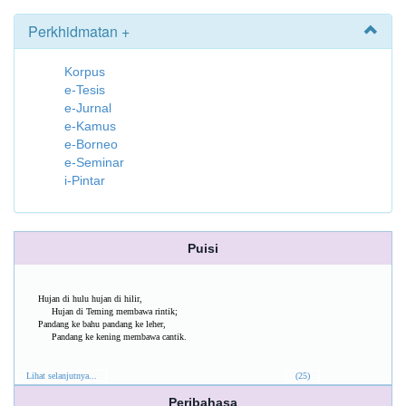
Perkhidmatan +
Korpus
e-Tesis
e-Jurnal
e-Kamus
e-Borneo
e-Seminar
i-Pintar
Puisi
Hujan di hulu hujan di hilir,
Hujan di Teming membawa rintik;
Pandang ke bahu pandang ke leher,
Pandang ke kening membawa cantik.
Lihat selanjutnya...
(25)
Peribahasa