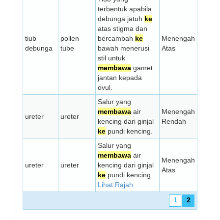
terbentuk apabila
debunga jatuh
ke
atas stigma dan
tiub
pollen
bercambah
ke
Menengah
debunga
tube
bawah menerusi
Atas
stil untuk
membawa
gamet
jantan kepada
ovul.
Salur yang
membawa
air
Menengah
ureter
ureter
kencing dari ginjal
Rendah
ke
pundi kencing.
Salur yang
membawa
air
Menengah
ureter
ureter
kencing dari ginjal
Atas
ke
pundi kencing.
Lihat Rajah
1
2