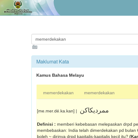
Maklumat Kata
Kamus Bahasa Melayu
memerdekakan
memerdekakan
ممرديکاکن
[me.mer.dé.ka.kan] |
Definisi :
memberi kebebasan mele­paskan drpd pen
mem­bebaskan: India telah dimerdekakan pd bulan
boleh ~ dirinya drpd kapitalis-kapitalis kecil itu?
(Ka