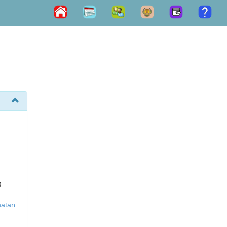
)
matan