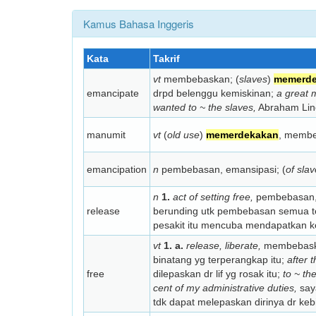
Kamus Bahasa Inggeris
Kata
Takrif
vt
membebaskan; (
slaves
)
memerd
emancipate
drpd belenggu kemiskinan;
a great
wanted to ~ the slaves,
Abraham Lin
manumit
vt
(
old use
)
memerdekakan
, membe
emancipation
n
pembebasan, emansipasi; (
of sla
n
1.
act of setting free,
pembebasan,
release
berunding utk pembebasan semua 
pesakit itu mencuba mendapatkan ke
vt
1. a.
release, liberate,
membebaska
binatang yg terperangkap itu;
after 
free
dilepaskan dr lif yg rosak itu;
to ~ th
cent of my administrative duties,
saya
tdk dapat melepaskan dirinya dr ke