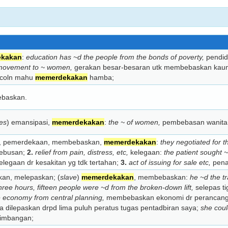
ekakan
:
education has ~d the people from the bonds of poverty,
pendid
 movement to ~ women,
gerakan besar-besaran utk membebaskan kau
coln mahu
memerdekakan
hamba;
baskan.
ves
) emansipasi,
memerdekakan
:
the ~ of women,
pembebasan wanita
 pemerdekaan, membebaskan,
memerdekakan
:
they negotiated for t
tebusan;
2.
relief from pain, distress, etc,
kelegaan:
the patient sought 
legaan dr kesakitan yg tdk tertahan;
3.
act of issuing for sale etc,
pena
n, melepaskan; (
slave
)
memerdekakan
, membebaskan:
he ~d the t
three hours, fifteen people were ~d from the broken-down lift,
selepas ti
e economy from central planning,
membebaskan ekonomi dr perancang
 dilepaskan drpd lima puluh peratus tugas pentadbiran saya;
she coul
bimbangan;