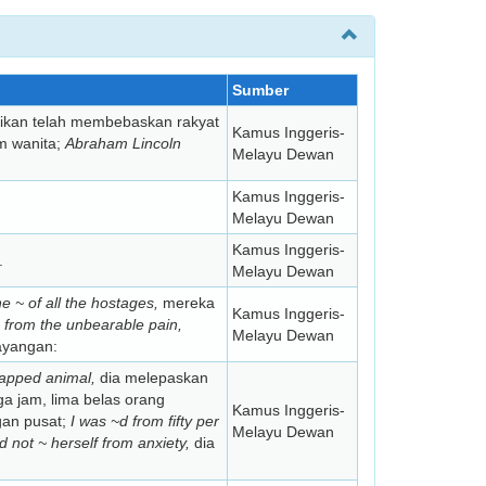
Sumber
ikan telah membebaskan rakyat
Kamus Inggeris-
m wanita;
Abraham Lincoln
Melayu Dewan
Kamus Inggeris-
Melayu Dewan
Kamus Inggeris-
.
Melayu Dewan
he ~ of all the hostages,
mereka
Kamus Inggeris-
~ from the unbearable pain,
Melayu Dewan
yangan:
rapped animal,
dia melepaskan
ga jam, lima belas orang
Kamus Inggeris-
an pusat;
I was ~d from fifty per
Melayu Dewan
d not ~ herself from anxiety,
dia