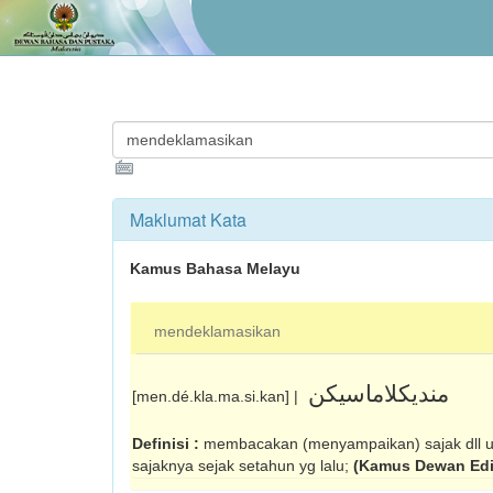
Maklumat Kata
Kamus Bahasa Melayu
mendeklamasikan
منديکلاماسيکن
[men.dé.kla.ma.si.kan] |
Definisi :
membacakan (me­nyam­­­­­­­­paikan) sajak dll 
sajaknya sejak setahun yg lalu;
(Kamus Dewan Edi