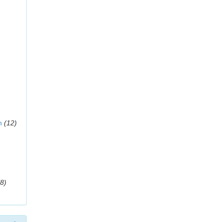
n
(12)
8)