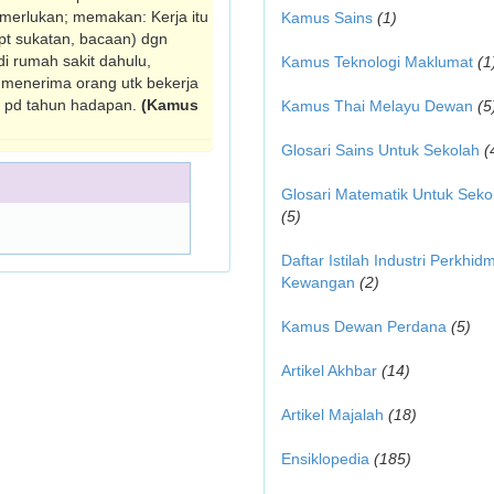
memerlukan; memakan: Kerja itu
Kamus Sains
(1)
pt sukatan, bacaan) dgn
i rumah sakit dahulu,
Kamus Teknologi Maklumat
(1
5 menerima orang utk bekerja
u pd tahun hadapan.
(Kamus
Kamus Thai Melayu Dewan
(5
Glosari Sains Untuk Sekolah
(
Glosari Matematik Untuk Seko
(5)
Daftar Istilah Industri Perkhid
Kewangan
(2)
Kamus Dewan Perdana
(5)
Artikel Akhbar
(14)
Artikel Majalah
(18)
Ensiklopedia
(185)