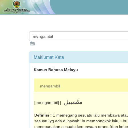
Maklumat Kata
Kamus Bahasa Melayu
mengambil
مڠمبيل
[me.ngam.bil] |
Definisi :
1 memegang sesuatu lalu membawa ata
sesuatu yg ada di bawah: Ia membongkok lalu ~ buku 
menggunakan sesuatu kepunyaan orang (dgn keben