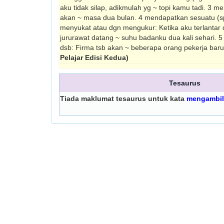
aku tidak silap, adikmulah yg ~ topi kamu tadi. 3 
akan ~ masa dua bulan. 4 mendapatkan sesuatu (s
menyukat atau dgn mengukur: Ketika aku terlantar d
jururawat datang ~ suhu badanku dua kali sehari. 
dsb: Firma tsb akan ~ beberapa orang pekerja bar
Pelajar Edisi Kedua)
Tesaurus
Tiada maklumat tesaurus untuk kata
mengambil