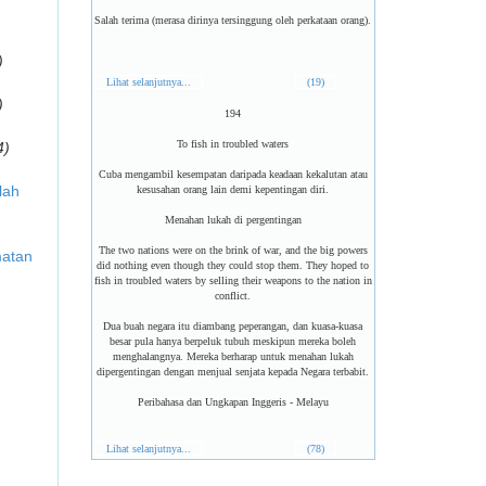
Salah terima (merasa dirinya tersinggung oleh perkataan orang).
)
Lihat selanjutnya...
(19)
)
194
To fish in troubled waters
4)
Cuba mengambil kesempatan daripada keadaan kekalutan atau
lah
kesusahan orang lain demi kepentingan diri.
Menahan lukah di pergentingan
The two nations were on the brink of war, and the big powers
matan
did nothing even though they could stop them. They hoped to
fish in troubled waters by selling their weapons to the nation in
conflict.
Dua buah negara itu diambang peperangan, dan kuasa-kuasa
besar pula hanya berpeluk tubuh meskipun mereka boleh
menghalangnya. Mereka berharap untuk menahan lukah
dipergentingan dengan menjual senjata kepada Negara terbabit.
Peribahasa dan Ungkapan Inggeris - Melayu
Lihat selanjutnya...
(78)