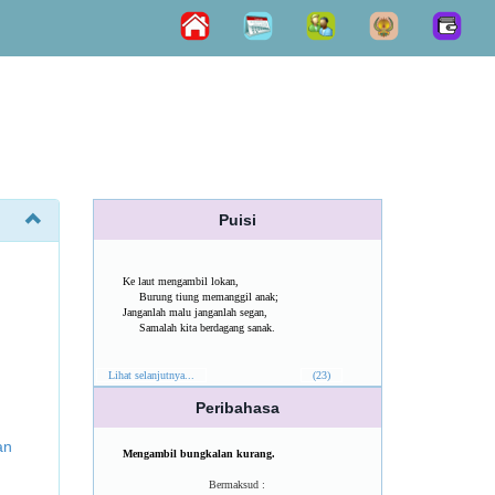
Puisi
Ke laut mengambil lokan,
Burung tiung memanggil anak;
Janganlah malu janganlah segan,
Samalah kita berdagang sanak.
Lihat selanjutnya...
(23)
Peribahasa
an
Mengambil bungkalan kurang.
Bermaksud :