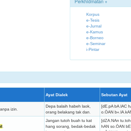
Perkhidmatan +
Korpus
e-Tesis
e-Jurnal
e-Kamus
e-Borneo
e-Seminar
i-Pintar
Ayat Dialek
Sebutan Ayat
Depa balaih habeh laok,
[dE.pA bA.lAC h
anpa izin.
orang belakang tak dan.
o.ÒAN b«.lA.kA
Jangan tutoh buah tu kat
[dZA.NAn tu.toh
l
.
hang sorang, bedak-bedak
hAN so.ÒAN bE.