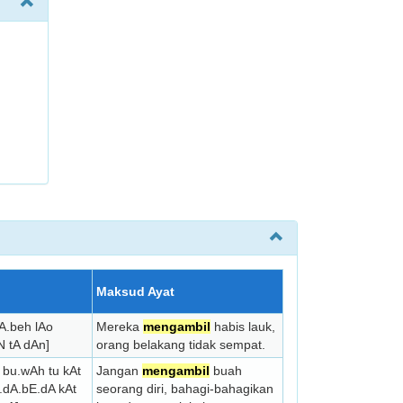
Maksud Ayat
A.beh lAo
Mereka
mengambil
habis lauk,
N tA dAn]
orang belakang tidak sempat.
 bu.wAh tu kAt
Jangan
mengambil
buah
dA.bE.dA kAt
seorang diri, bahagi-bahagikan