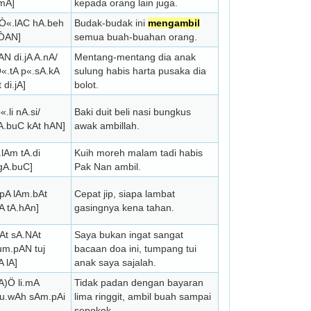
mA]
kepada orang lain juga.
 Ò«.lAC hA.beh
Budak-budak ini
mengambil
.ÒAN]
semua buah-buahan orang.
N di.jA A.nA/
Mentang-mentang dia anak
«.tA p«.sA.kA
sulung habis harta pusaka dia
 di.jA]
bolot.
.li nA.si/
Baki duit beli nasi bungkus
.buC kAt hAN]
awak ambillah.
lAm tA.di
Kuih moreh malam tadi habis
gA.buC]
Pak Nan ambil.
.pA lAm.bAt
Cepat jip, siapa lambat
nA tA.hAn]
gasingnya kena tahan.
NAt sA.NAt
Saya bukan ingat sangat
tum.pAN tuj
bacaan doa ini, tumpang tui
 lA]
anak saya sajalah.
A)Ö li.mA
Tidak padan dengan bayaran
bu.wAh sAm.pAi
lima ringgit, ambil buah sampai
sepokok.