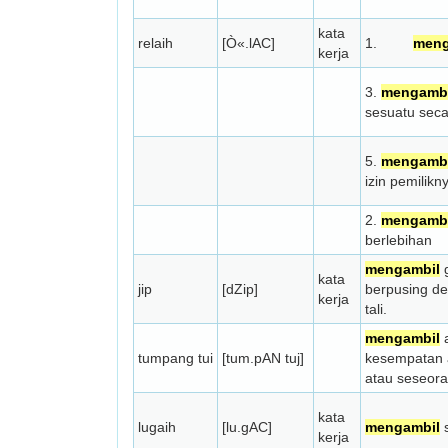
kata
relaih
[Ò«.lAC]
1.
meng
kerja
3.
mengambi
sesuatu seca
5.
mengambi
izin pemilikn
2.
mengambi
berlebihan
mengambil
g
kata
jip
[dZip]
berpusing d
kerja
tali.
mengambil
a
tumpang tui
[tum.pAN tuj]
kesempatan 
atau seseora
kata
lugaih
[lu.gAC]
mengambil
s
kerja