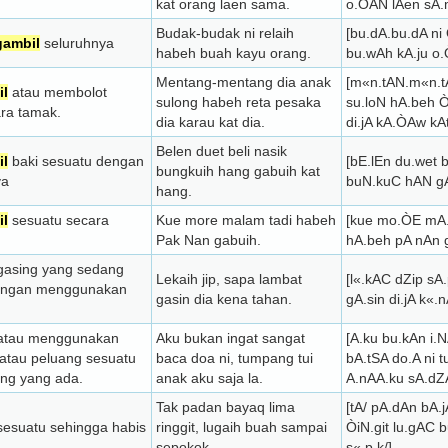
kat orang laen sama.
o.ÒAN lAen sA.
Budak-budak ni relaih
[bu.dA.bu.dA ni
ambil
seluruhnya
habeh buah kayu orang.
bu.wAh kA.ju o
Mentang-mentang dia anak
[m«n.tAN.m«n.tA
l
atau membolot
sulong habeh reta pesaka
su.loN hA.beh Ò
ra tamak.
dia karau kat dia.
di.jA kA.ÒAw kAt
Belen duet beli nasik
l
baki sesuatu dengan
[bE.lEn du.wet b«
bungkuih hang gabuih kat
ya
buN.kuC hAN gA
hang.
l
sesuatu secara
Kue more malam tadi habeh
[kue mo.ÒE mA.
Pak Nan gabuih.
hA.beh pA nAn 
asing yang sedang
Lekaih jip, sapa lambat
[l«.kAC dZip sA
engan menggunakan
gasin dia kena tahan.
gA.sin di.jA k«.
tau menggunakan
Aku bukan ingat sangat
[A.ku bu.kAn i.
atau peluang sesuatu
baca doa ni, tumpang tui
bA.tSA do.A ni 
ng yang ada.
anak aku saja la.
A.nAA.ku sA.dZA
Tak padan bayaq lima
[tA/ pA.dAn bA.j
esuatu sehingga habis
ringgit, lugaih buah sampai
ÒiN.git lu.gAC 
sepokok.
s«.p.k/]