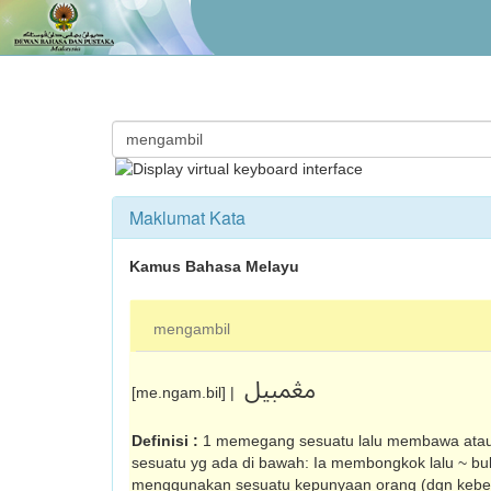
Maklumat Kata
Kamus Bahasa Melayu
mengambil
مڠمبيل
[me.ngam.bil] |
Definisi :
1 memegang sesuatu lalu membawa ata
sesuatu yg ada di bawah: Ia membongkok lalu ~ buku 
menggunakan sesuatu kepunyaan orang (dgn keben