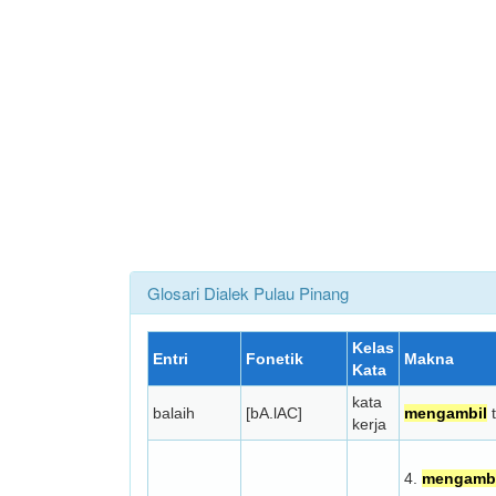
Glosari Dialek Pulau Pinang
Kelas
Entri
Fonetik
Makna
Kata
kata
balaih
[bA.lAC]
mengambil
t
kerja
4.
mengambi