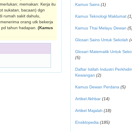
memerlukan; memakan: Kerja itu
Kamus Sains
(1)
pt sukatan, bacaan) dgn
i rumah sakit dahulu,
Kamus Teknologi Maklumat
(1
5 menerima orang utk bekerja
u pd tahun hadapan.
(Kamus
Kamus Thai Melayu Dewan
(5
Glosari Sains Untuk Sekolah
(
Glosari Matematik Untuk Seko
(5)
Daftar Istilah Industri Perkhid
Kewangan
(2)
Kamus Dewan Perdana
(5)
Artikel Akhbar
(14)
Artikel Majalah
(18)
Ensiklopedia
(185)