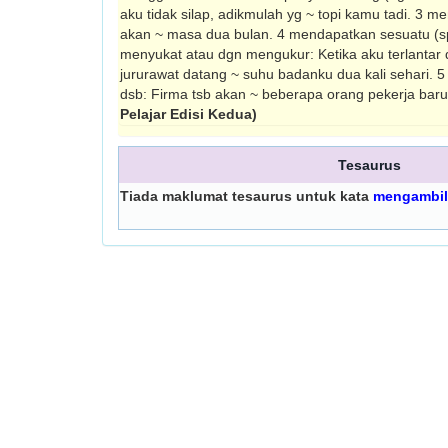
aku tidak silap, adikmulah yg ~ topi kamu tadi. 3 
akan ~ masa dua bulan. 4 mendapatkan sesuatu (s
menyukat atau dgn mengukur: Ketika aku terlantar d
jururawat datang ~ suhu badanku dua kali sehari. 
dsb: Firma tsb akan ~ beberapa orang pekerja bar
Pelajar Edisi Kedua)
Tesaurus
Tiada maklumat tesaurus untuk kata
mengambil