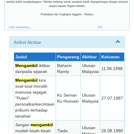
mereka boleh menghalangnya. Mereka berharap untuk menahan lukah dipergentingan dengan menjual
senjata kepada Negara terbabit.
Peribahasa dan Ungkapan Inggeris - Melayu
Lihat selanjutnya...
(78)
Artikel Akhbar
Judul
Pengarang
Akhbar
Keluaran
Mengambil
iktibar
Baharin
Utusan
11.06.1998
daripada sejarah
Ramly
Malaysia
Mengambil
kira
soal-soal moraliti
manusia sejagat:
Ku Seman
Utusan
"Puteri"
27.07.1987
Ku Hussain
Malaysia
persoalkankecintaan
pribumi terhadap
tanahair
Jangan
mengambil
Utusan
mudah kisah-kisah
Tiada
26.08.1980
Melayu