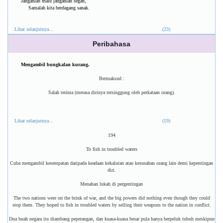
Janganlah malu janganlah segan,
Samalah kita berdagang sanak.
Lihat selanjutnya...
(23)
Peribahasa
Mengambil bungkalan kurang.
Bermaksud :
Salah terima (merasa dirinya tersinggung oleh perkataan orang).
Lihat selanjutnya...
(19)
194
To fish in troubled waters
Cuba mengambil kesempatan daripada keadaan kekalutan atau kesusahan orang lain demi kepentingan
diri.
Menahan lukah di pergentingan
The two nations were on the brink of war, and the big powers did nothing even though they could
stop them. They hoped to fish in troubled waters by selling their weapons to the nation in conflict.
Dua buah negara itu diambang peperangan, dan kuasa-kuasa besar pula hanya berpeluk tubuh meskipun