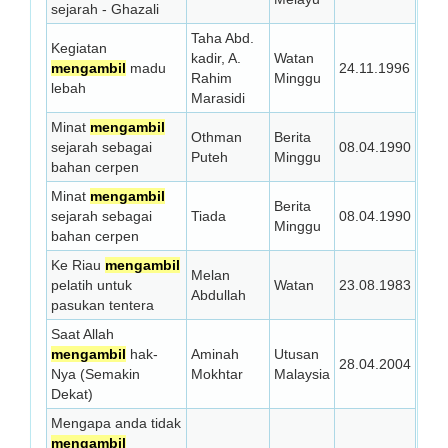
sejarah - Ghazali
Taha Abd.
Kegiatan
kadir, A.
Watan
mengambil
madu
24.11.1996
Rahim
Minggu
lebah
Marasidi
Minat
mengambil
Othman
Berita
sejarah sebagai
08.04.1990
Puteh
Minggu
bahan cerpen
Minat
mengambil
Berita
sejarah sebagai
Tiada
08.04.1990
Minggu
bahan cerpen
Ke Riau
mengambil
Melan
pelatih untuk
Watan
23.08.1983
Abdullah
pasukan tentera
Saat Allah
mengambil
hak-
Aminah
Utusan
28.04.2004
Nya (Semakin
Mokhtar
Malaysia
Dekat)
Mengapa anda tidak
mengambil