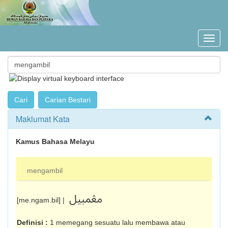
Maklumat Kata
Kamus Bahasa Melayu
mengambil
مڠمبيل
[me.ngam.bil] |
Definisi :
1 memegang sesuatu lalu membawa atau