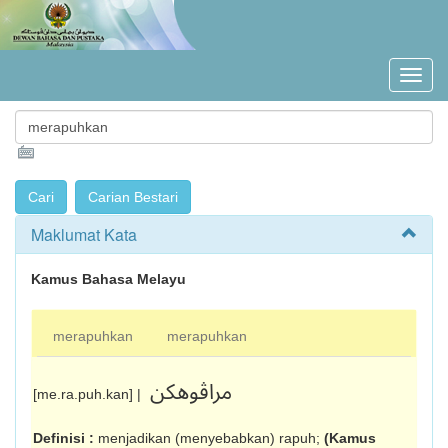
Maklumat Kata
Kamus Bahasa Melayu
merapuhkan
merapuhkan
مراڤوهکن
[me.ra.puh.kan] |
Definisi :
menjadikan (menyebabkan) rapuh;
(Kamus