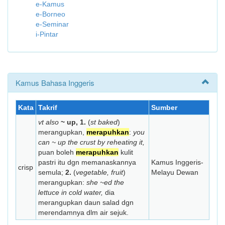
e-Kamus
e-Borneo
e-Seminar
i-Pintar
Kamus Bahasa Inggeris
Kata
Takrif
Sumber
vt also
~ up, 1.
(
st baked
)
merangupkan,
merapuhkan
:
you
can ~ up the crust by reheating it,
puan boleh
merapuhkan
kulit
pastri itu dgn memanaskannya
Kamus Inggeris-
crisp
semula;
2.
(
vegetable, fruit
)
Melayu Dewan
merangupkan:
she ~ed the
lettuce in cold water,
dia
merangupkan daun salad dgn
merendamnya dlm air sejuk.