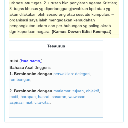
utk sesuatu tugas; 2. urusan bkn penyiaran agama Kristian;
3. tugas khusus yg dipertanggungjawabkan kpd atau yg
akan dilakukan oleh seseorang atau sesuatu kum­pulan: ~
organisasi saya ialah mengadakan kemudahan
pengangkutan udara dan per-hubungan yg paling akrab
dgn keperluan negara.
(Kamus Dewan Edisi Keempat)
Tesaurus
misi
(
kata nama,
)
Bahasa Asal :
Inggeris
1.
Bersinonim dengan
perwakilan
:
delegasi
,
rombongan
,
2.
Bersinonim dengan
matlamat
:
tujuan
,
objektif
,
motif
,
harapan
,
hasrat
,
sasaran
,
wawasan
,
aspirasi
,
niat
,
cita-cita.
,