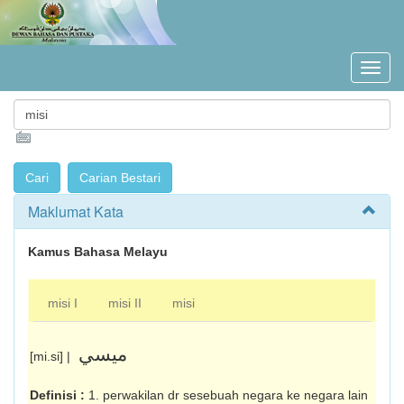
Maklumat Kata
Kamus Bahasa Melayu
misi I
misi II
misi
ميسي
[mi.si] |
Definisi :
1. perwakilan dr sesebuah negara ke negara lain