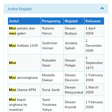
Artikel Majalah
Judul
Pengarang
Majalah
Keluaran
Misi
pelukis dan
Rahime
Dewan
1 April
misi
galeri
Harun
Budaya
2004
1
Sudirman
Jendela
Misi
Intifada 1428
December
Usman
Sabah
2006
1
Rubaidin
Dewan
Misi
September
Siwar
Pelajar
1973
Mustafa
Dewan
1 February
Misi
aeroangkasa
Dakian
Ekonomi
2008
Dewan
1 March
Misi
Utama KPM
Suria Janib
Masyarakat
2009
Misi
kapal
Syed
Dewan
1 February
angkasa ke
Yusainee
Kosmik
2008
matahari
Yahya