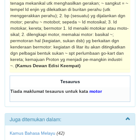
tenaga mekanikal utk menghasilkan gerakan; ~ sangkut = ~
tempel Id enjin yg dilekatkan di buritan perahu (utk
menggerak­kan perahu); 2. bp (sesuatu) yg dijalankan dgn
motor; perahu ~ motobot; sepeda ~ Id motosikal; 3. Id
motokar, kereta; bermotor 1. Id menaiki motokar atau moto­
sikal; 2. dilengkapi motor, memakai motor: basikal ~;
permotoran hal (kegiatan, sukan dsb) yg berkaitan dgn
kenderaan bermotor: kegiatan di litar itu akan ditingkatkan
dgn pelbagai bentuk sukan ~ spt perlumbaan go-kart dan
kereta; kemajuan Proton yg menjadi pe-mangkin industri
~.
(Kamus Dewan Edisi Keempat)
Tesaurus
Tiada maklumat tesaurus untuk kata
motor
Juga ditemukan dalam:
Kamus Bahasa Melayu
(42)