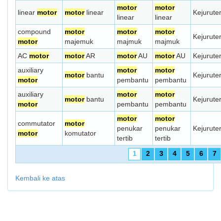
motor
motor
linear
motor
motor
linear
Kejurute
linear
linear
compound
motor
motor
motor
Kejurute
motor
majemuk
majmuk
majmuk
AC
motor
motor
AR
motor
AU
motor
AU
Kejurute
auxiliary
motor
motor
motor
bantu
Kejurute
motor
pembantu
pembantu
auxiliary
motor
motor
motor
bantu
Kejurute
motor
pembantu
pembantu
motor
motor
commutator
motor
penukar
penukar
Kejurute
motor
komutator
tertib
tertib
1
2
3
4
5
6
7
Kembali ke atas