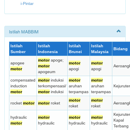
i-Pintar
Istilah MABBIM
Istilah
Istilah
Istilah
Istilah
Bidang
Sumber
Indonesia
Brunei
Malaysia
motor
apoge;
apogee
motor
motor
motor
Aeroang
motor
apogi
apogi
apogeum
compensated
motor
induksi
motor
motor
induction
terkompensasi/
aruhan
aruhan
Kejurute
motor
motor
induksi
terpampas
terpampas
motor
motor
rocket
motor
motor
roket
Aeroang
roket
roket
Kejurute
hydraulic
motor
motor
motor
Kapal
motor
hydraulic
hydraulic
hydraulic
Terbang