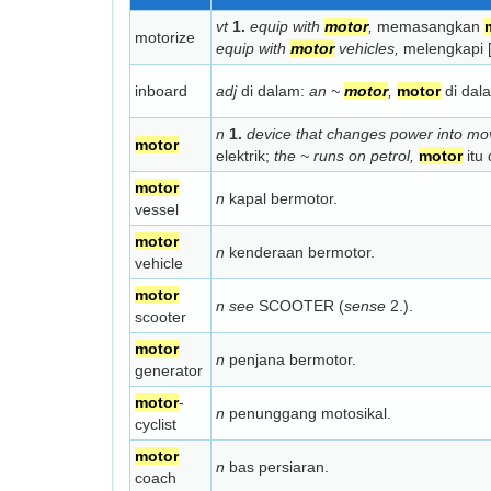
vt
1.
equip with
motor
,
memasangkan
motorize
equip with
motor
vehicles,
melengkapi [
inboard
adj
di dalam:
an ~
motor
,
motor
di dal
n
1.
device that changes power into m
motor
elektrik;
the ~ runs on petrol,
motor
itu 
motor
n
kapal bermotor.
vessel
motor
n
kenderaan bermotor.
vehicle
motor
n see
SCOOTER (
sense
2.).
scooter
motor
n
penjana bermotor.
generator
motor
-
n
penunggang motosikal.
cyclist
motor
n
bas persiaran.
coach