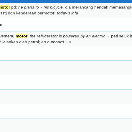
motor
pd:
he plans to ~ his bicycle,
dia merancang hendak memasang
sst] dgn kenderaan bermotor:
today’s infa
am.
ovement,
motor
:
the refrigerator is powered by an electric ~,
peti sejuk 
dijalankan oleh petrol;
an outboard ~,<