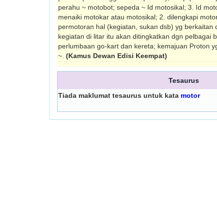
perahu ~ motobot; sepeda ~ Id motosikal; 3. Id moto
menaiki motokar atau moto­sikal; 2. dilengkapi moto
permotoran hal (kegiatan, sukan dsb) yg berkaitan
kegiatan di litar itu akan ditingkatkan dgn pelbagai
perlumbaan go-kart dan kereta; kemajuan Proton yg
~.
(Kamus Dewan Edisi Keempat)
Tesaurus
Tiada maklumat tesaurus untuk kata
motor