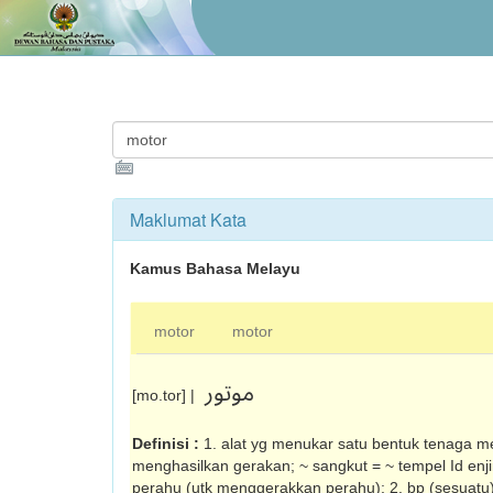
Maklumat Kata
Kamus Bahasa Melayu
motor
motor
موتور
[mo.tor] |
Definisi :
1. alat yg menukar satu bentuk tenaga m
menghasilkan gerakan; ~ sangkut = ~ tempel Id enjin
perahu (utk menggerak­kan perahu); 2. bp (sesuatu)