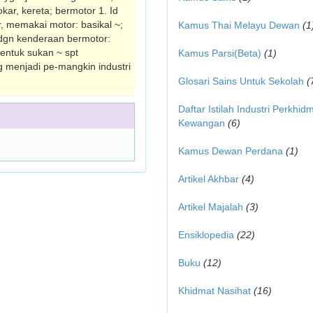
kar, kereta; bermotor 1. Id
r, memakai motor: basikal ~;
Kamus Thai Melayu Dewan
(1
 dgn kenderaan bermotor:
 bentuk sukan ~ spt
Kamus Parsi(Beta)
(1)
 menjadi pe-mangkin industri
Glosari Sains Untuk Sekolah
(
Daftar Istilah Industri Perkhid
Kewangan
(6)
Kamus Dewan Perdana
(1)
Artikel Akhbar
(4)
Artikel Majalah
(3)
Ensiklopedia
(22)
Buku
(12)
Khidmat Nasihat
(16)