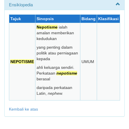
Ensiklopedia
Tajuk
Sinopsis
Bidang
Klasifikasi
Nepotisme
ialah
amalan memberikan
kedudukan
yang penting dalam
politik atau perniagaan
kepada
NEPOTISME
UMUM
ahli keluarga sendiri.
Perkataan
nepotisme
berasal
daripada perkataan
Latin,
nephew.
Kembali ke atas