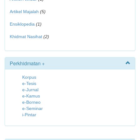
Artikel Majalah
(5)
Ensiklopedia
(1)
Khidmat Nasihat
(2)
Perkhidmatan +
Korpus
e-Tesis
e-Jurnal
e-Kamus
e-Borneo
e-Seminar
i-Pintar