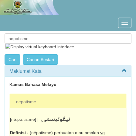
Maklumat Kata
Kamus Bahasa Melayu
nepotisme
نيڤوتيسمى
[né.po.tis.me] |
Definisi :
(népotisme) perbuatan atau amalan yg