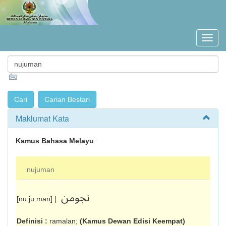
Maklumat Kata
Kamus Bahasa Melayu
nujuman
نجومن
[nu.ju.man] |
Definisi :
ramalan;
(Kamus Dewan Edisi Keempat)