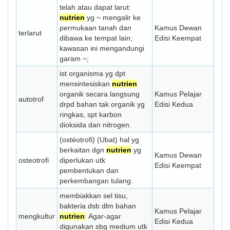
telah atau dapat larut:
nutrien
yg ~ mengalir ke
permukaan tanah dan
Kamus Dewan
terlarut
dibawa ke tempat lain;
Edisi Keempat
kawasan ini mengandungi
garam ~;
ist organisma yg dpt
mensintesiskan
nutrien
organik secara langsung
Kamus Pelajar
autotrof
drpd bahan tak organik yg
Edisi Kedua
ringkas, spt karbon
dioksida dan nitrogen.
(ostéotrofi) (Ubat) hal yg
berkaitan dgn
nutrien
yg
Kamus Dewan
osteotrofi
diperlukan utk
Edisi Keempat
pembentukan dan
perkembangan tulang.
membiakkan sel tisu,
bakteria dsb dlm bahan
Kamus Pelajar
mengkultur
nutrien
: Agar-agar
Edisi Kedua
digunakan sbg medium utk