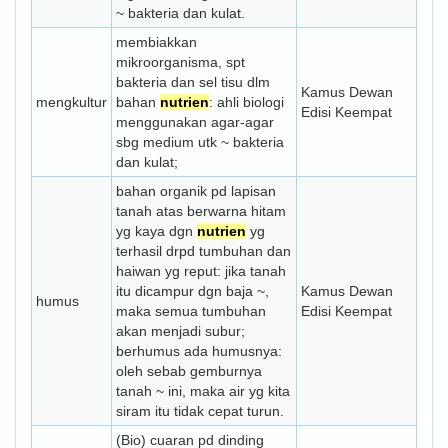
~ bakteria dan kulat.
membiakkan
mikroorganisma, spt
bakteria dan sel tisu dlm
Kamus Dewan
mengkultur
bahan
nutrien
: ahli biologi
Edisi Keempat
menggunakan agar-agar
sbg medium utk ~ bakteria
dan kulat;
bahan organik pd lapisan
tanah atas berwarna hitam
yg kaya dgn
nutrien
yg
terhasil drpd tumbuhan dan
haiwan yg reput: jika tanah
itu dicampur dgn baja ~,
Kamus Dewan
humus
maka semua tumbuhan
Edisi Keempat
akan menjadi subur;
berhumus ada humusnya:
oleh sebab gem­burnya
tanah ~ ini, maka air yg kita
siram itu tidak cepat turun.
(Bio) cuaran pd dinding