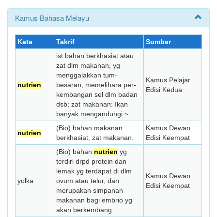
Kamus Bahasa Melayu
Kata
Takrif
Sumber
ist bahan berkha­siat atau
zat dlm makanan, yg
meng­galakkan tum­
Kamus Pelajar
nutrien
besaran, memelihara per­
Edisi Kedua
kembang­an sel dlm badan
dsb; zat makan­an: Ikan
banyak mengandungi ~.
(Bio) bahan makanan
Kamus Dewan
nutrien
berkhasiat, zat makanan.
Edisi Keempat
(Bio) bahan
nutrien
yg
terdiri drpd protein dan
lemak yg terdapat di dlm
Kamus Dewan
yolka
ovum atau telur, dan
Edisi Keempat
merupakan simpanan
makanan bagi embrio yg
akan berkembang.