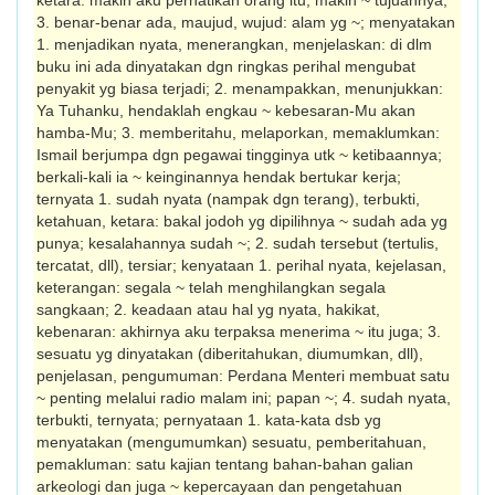
ketara: makin aku perhatikan orang itu, makin ~ tujuannya;
3. benar-benar ada, maujud, wujud: alam yg ~; menyatakan
1. menjadikan nyata, me­ne­rangkan, menjelaskan: di dlm
buku ini ada dinyatakan dgn ringkas perihal mengubat
penyakit yg biasa terjadi; 2. menampakkan, menunjukkan:
Ya Tuhanku, hendaklah engkau ~ kebesaran-Mu akan
hamba-Mu; 3. mem­beritahu, melaporkan, memaklumkan:
Ismail berjumpa dgn pegawai tingginya utk ~ ke­tibaannya;
berkali-kali ia ~ keinginannya hendak bertukar kerja;
ternyata 1. sudah nyata (nampak dgn terang), terbukti,
ketahuan, ketara: bakal jodoh yg dipilihnya ~ sudah ada yg
punya; ke­sa­lahannya sudah ~; 2. sudah tersebut (tertulis,
tercatat, dll), tersiar; kenyataan 1. perihal nyata, kejelasan,
keterangan: segala ~ telah menghilangkan segala
sangkaan; 2. keadaan atau hal yg nyata, hakikat,
kebenaran: akhirnya aku terpaksa menerima ~ itu juga; 3.
sesuatu yg dinyatakan (diberitahukan, diumumkan, dll),
penjelasan, pengumuman: Perdana Menteri membuat satu
~ penting melalui radio malam ini; papan ~; 4. sudah nyata,
terbukti, ternyata; pernyataan 1. kata-kata dsb yg
menyatakan (mengumumkan) sesuatu, pemberitahuan,
pemakluman: satu kajian tentang bahan-bahan galian
arkeologi dan juga ~ ke­percayaan dan pengetahuan