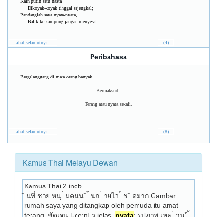
Kain putih satu hasta,
Dikoyak-koyak tinggal sejengkal;
Pandanglah saya nyata-nyata,
Balik ke kampung jangan menyesal.
Lihat selanjutnya...
(4)
Peribahasa
Bergelanggang di mata orang banyak.
Bermaksud :
Terang atau nyata sekali.
Lihat selanjutnya...
(8)
Kamus Thai Melayu Dewan
Kamus Thai 2.indb
ั นที่ ชาย หนุ ่ มคนน ั ้ นถ ่ ายไว ้ ช ั ดมาก Gambar 
rumah saya yang ditangkap oleh pemuda itu amat 
terang. ชัดเจน [-ce:n] ว jelas, 
nyata
: รูปภาพ เหล ่ าน ั 