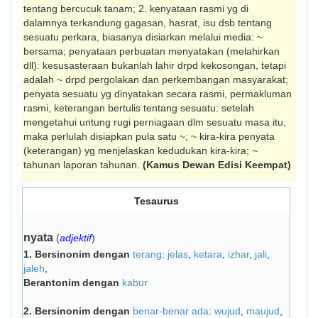
tentang ber­cucuk tanam; 2. kenyataan rasmi yg di
dalamnya terkandung gagasan, hasrat, isu dsb tentang
sesuatu perkara, biasanya disiarkan melalui media: ~
bersama; penyataan perbuatan menyatakan (me­la­hirkan
dll): kesusasteraan bukanlah lahir drpd kekosongan, tetapi
adalah ~ drpd pergolakan dan perkembangan masyarakat;
penyata sesuatu yg dinyatakan secara rasmi, permakluman
rasmi, keterangan bertulis tentang sesuatu: setelah
mengetahui untung rugi perniagaan dlm sesuatu masa itu,
maka perlulah disiapkan pula satu ~; ~ kira-kira penyata
(keterangan) yg menjelaskan ke­dudukan kira-kira; ~
tahunan laporan ta­hunan.
(Kamus Dewan Edisi Keempat)
Tesaurus
nyata
(
adjektif
)
1.
Bersinonim dengan
terang
:
jelas
,
ketara
,
izhar
,
jali
,
jaleh
,
Berantonim dengan
kabur
2.
Bersinonim dengan
benar-benar ada
:
wujud
,
maujud
,