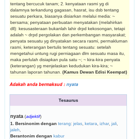
tentang ber­cucuk tanam; 2. kenyataan rasmi yg di
dalamnya terkandung gagasan, hasrat, isu dsb tentang
sesuatu perkara, biasanya disiarkan melalui media: ~
bersama; penyataan perbuatan menyatakan (me­la­hirkan
dll): kesusasteraan bukanlah lahir drpd kekosongan, tetapi
adalah ~ drpd pergolakan dan perkembangan masyarakat;
penyata sesuatu yg dinyatakan secara rasmi, permakluman
rasmi, keterangan bertulis tentang sesuatu: setelah
mengetahui untung rugi perniagaan dlm sesuatu masa itu,
maka perlulah disiapkan pula satu ~; ~ kira-kira penyata
(keterangan) yg menjelaskan ke­dudukan kira-kira; ~
tahunan laporan ta­hunan.
(Kamus Dewan Edisi Keempat)
Adakah anda bermaksud :
nyata
Tesaurus
nyata
(
adjektif
)
1.
Bersinonim dengan
terang
:
jelas
,
ketara
,
izhar
,
jali
,
jaleh
,
Berantonim dengan
kabur