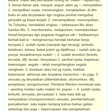
ketara: makin aku perhatikan orang itu, makin ~ tujuannya;
3. benar-benar ada, maujud, wujud: alam yg ~; menyatakan
1. menjadikan nyata, me­ne­rangkan, menjelaskan: di dlm
buku ini ada dinyatakan dgn ringkas perihal mengubat
penyakit yg biasa terjadi; 2. menampakkan, menunjukkan:
Ya Tuhanku, hendaklah engkau ~ kebesaran-Mu akan
hamba-Mu; 3. mem­beritahu, melaporkan, memaklumkan:
Ismail berjumpa dgn pegawai tingginya utk ~ ke­tibaannya;
berkali-kali ia ~ keinginannya hendak bertukar kerja;
ternyata 1. sudah nyata (nampak dgn terang), terbukti,
ketahuan, ketara: bakal jodoh yg dipilihnya ~ sudah ada yg
punya; ke­sa­lahannya sudah ~; 2. sudah tersebut (tertulis,
tercatat, dll), tersiar; kenyataan 1. perihal nyata, kejelasan,
keterangan: segala ~ telah menghilangkan segala
sangkaan; 2. keadaan atau hal yg nyata, hakikat,
kebenaran: akhirnya aku terpaksa menerima ~ itu juga; 3.
sesuatu yg dinyatakan (diberitahukan, diumumkan, dll),
penjelasan, pengumuman: Perdana Menteri membuat satu
~ penting melalui radio malam ini; papan ~; 4. sudah nyata,
terbukti, ternyata; pernyataan 1. kata-kata dsb yg
menyatakan (mengumumkan) sesuatu, pemberitahuan,
pemakluman: satu kajian tentang bahan-bahan galian
arkeologi dan juga ~ ke­percayaan dan pengetahuan