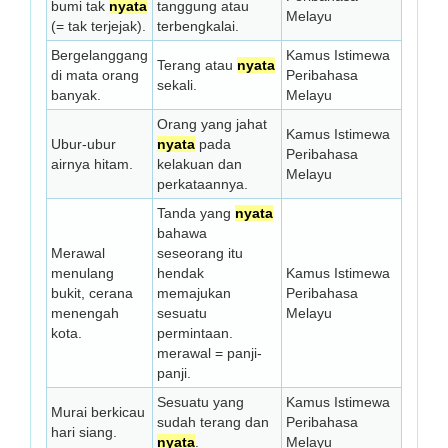
bumi tak
nyata
tanggung atau
Melayu
(= tak terjejak).
terbengkalai.
Bergelanggang
Kamus Istimewa
Terang atau
nyata
di mata orang
Peribahasa
sekali.
banyak.
Melayu
Orang yang jahat
Kamus Istimewa
Ubur-ubur
nyata
pada
Peribahasa
airnya hitam.
kelakuan dan
Melayu
perkataannya.
Tanda yang
nyata
bahawa
Merawal
seseorang itu
menulang
hendak
Kamus Istimewa
bukit, cerana
memajukan
Peribahasa
menengah
sesuatu
Melayu
kota.
permintaan.
merawal = panji-
panji.
Sesuatu yang
Kamus Istimewa
Murai berkicau
sudah terang dan
Peribahasa
hari siang.
nyata
.
Melayu