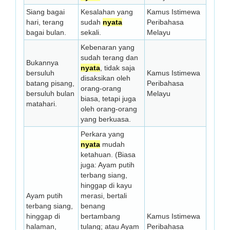
Siang bagai
Kesalahan yang
Kamus Istimewa
hari, terang
sudah
nyata
Peribahasa
bagai bulan.
sekali.
Melayu
Kebenaran yang
sudah terang dan
Bukannya
nyata
, tidak saja
bersuluh
Kamus Istimewa
disaksikan oleh
batang pisang,
Peribahasa
orang-orang
bersuluh bulan
Melayu
biasa, tetapi juga
matahari.
oleh orang-orang
yang berkuasa.
Perkara yang
nyata
mudah
ketahuan. (Biasa
juga: Ayam putih
terbang siang,
hinggap di kayu
Ayam putih
merasi, bertali
terbang siang,
benang
hinggap di
bertambang
Kamus Istimewa
halaman,
tulang; atau Ayam
Peribahasa