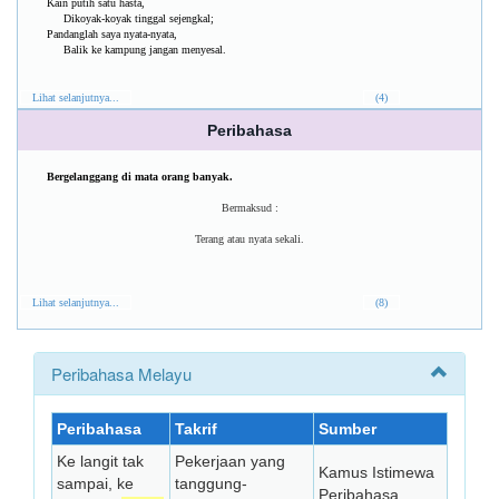
Kain putih satu hasta,
Dikoyak-koyak tinggal sejengkal;
Pandanglah saya nyata-nyata,
Balik ke kampung jangan menyesal.
Lihat selanjutnya...
(4)
Peribahasa
Bergelanggang di mata orang banyak.
Bermaksud :
Terang atau nyata sekali.
Lihat selanjutnya...
(8)
Peribahasa Melayu
Peribahasa
Takrif
Sumber
Ke langit tak
Pekerjaan yang
Kamus Istimewa
sampai, ke
tanggung-
Peribahasa