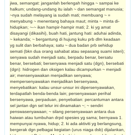
jiwa, semangat: janganlah berlengah hingga ~ sampai ke
halkum; undang-undang itu ialah ~ dan semangat manusia;
~nya sudah melayang ia sudah mati; membuang ~ =
menyabung ~ me­nentang bahaya maut; minta ~ minta di­
hidupkan; ~-~ ikan hampir-hampir mati; 2. ki yg amat
disayangi (dikasihi), buah hati, jantung hati: aduhai adinda,
~ kekanda; ~ bergantung di hujung kuku prb dlm keadaan
yg sulit dan berbahaya; satu ~ dua badan prb sehidup
semati (bkn dua orang sahabat atau sepasang suami isteri);
senyawa sudah menjadi satu, berpadu benar, bersatu
benar, bersebati; bersenyawa menjadi satu (dgn), bersebati
(dgn): hidrogen dan oksigen kalau di­campurkan ~ menjadi
air; mensenyawakan menjadikan senyawa;
mempersenyawakan menjadikan ber­se­nyawa,
menyebatikan: kalau unsur-unsur ini dipersenyawakan,
terdapatlah benda-benda lain; persenyawaan perihal
bersenyawa, per­paduan, penyebatian: percantuman antara
sel jantan dgn sel telur ini dinamakan ~; ~ sendiri
penswasenyawaan; ~ silang per­senyawaan antara dua
haiwan atau tumbuhan drpd spesies yg sama; bernyawa 1.
mempunyai nyawa, hidup; 2. ki ada aktiviti yg berlangsung,
bergerak dgn pelbagai kegiatan (urus niaga dsb) dijalankan,