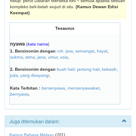
hidup: perut Dataran Merdeka kini ~ semula apabila sebuah
kompleks beli-belah wujud di situ.
(Kamus Dewan Edisi
Keempat)
Tesaurus
nyawa
(
kata nama
)
1.
Bersinonim dengan
roh
:
jiwa
,
semangat
,
hayat
,
sukma
,
atma
,
jana
,
umur
,
usia
,
2.
Bersinonim dengan
buah hati
:
jantung hati
,
kekasih
,
juita
,
yang disayangi
,
Kata Terbitan :
bersenyawa
,
mensenyawakan
,
bernyawa
,
Juga ditemukan dalam:
Kamus Bahasa Melayu
(201)