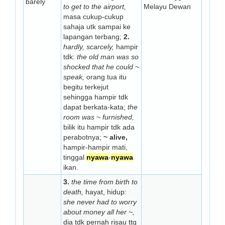
barely
to get to the airport,
Melayu Dewan
masa cukup-cukup
sahaja utk sampai ke
lapangan terbang;
2.
hardly, scarcely,
hampir
tdk:
the old man was so
shocked that he could ~
speak,
orang tua itu
begitu terkejut
sehingga hampir tdk
dapat berkata-kata;
the
room was ~ furnished,
bilik itu hampir tdk ada
perabotnya;
~ alive,
hampir-hampir mati,
tinggal
nyawa
-
nyawa
ikan.
3.
the time from birth to
death,
hayat, hidup:
she never had to worry
about money all her ~,
dia tdk pernah risau ttg