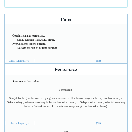
Puisi
Cendana sarang tempurung,
Encik Tambun menggulai siput;
Nyawa merat seperti burung,
Laksana embun di hujung rumput.
Lihat selanjutnya...
(55)
Peribahasa
Satu nyawa dua badan.
Bermaksud :
Sangat karib. (Peribahasa lain yang sama makna: a. Dua badan senyawa, b. Sejiwa dua tubuh, c.
Sekain sebaju, sebantal sekalang hulu, setikar seketiduran, d. Selapik seketiduran, sebantal sekalang
hulu, e. Selauk senasi, f. Seperti dua senyawa, g. Setikar seketiduran).
Lihat selanjutnya...
(16)
491