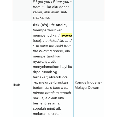
if I get you I’ll tear you ~
from ~,
jika aku dapat
kamu, aku akan siat-
siat kamu.
risk (o’s) life and ~,
/mempertaruhkan,
memperjudikan/
nyawa
(sso):
he risked life and
~ to save the child from
the burning house,
dia
mempertaruhkan
nyawanya utk
menyelamatkan bayi itu
drpd rumah yg
terbakar;
stretch o’s
~s,
melurus-luruskan
Kamus Inggeris-
limb
badan:
let’s take a ten-
Melayu Dewan
minute break to stretch
our ~s,
eloklah kita
berhenti selama
sepuluh minit utk
melurus-luruskan