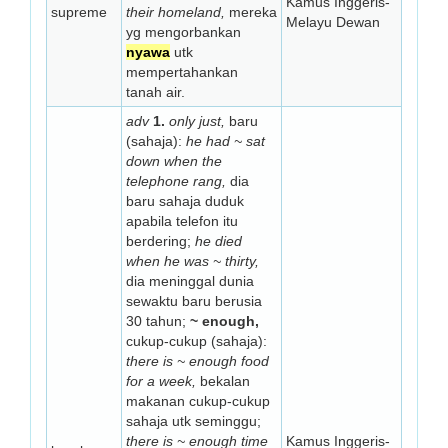
Kamus Inggeris-
supreme
their homeland,
mereka
Melayu Dewan
yg mengorbankan
nyawa
utk
mempertahankan
tanah air.
adv
1.
only just,
baru
(sahaja):
he had ~ sat
down when the
telephone rang,
dia
baru sahaja duduk
apabila telefon itu
berdering;
he died
when he was ~ thirty,
dia meninggal dunia
sewaktu baru berusia
30 tahun;
~ enough,
cukup-cukup (sahaja):
there is ~ enough food
for a week,
bekalan
makanan cukup-cukup
sahaja utk seminggu;
there is ~ enough time
Kamus Inggeris-