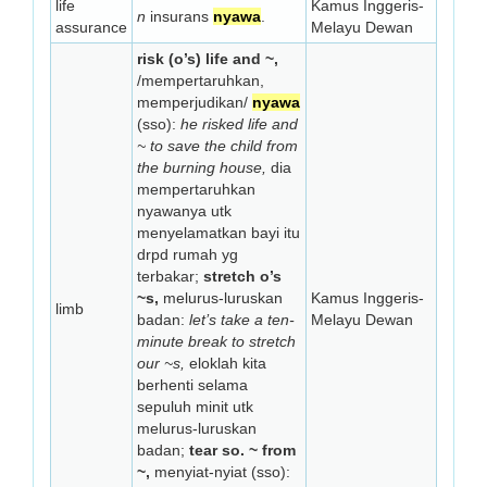
life
Kamus Inggeris-
n
insurans
nyawa
.
assurance
Melayu Dewan
risk (o’s) life and ~,
/mempertaruhkan,
memperjudikan/
nyawa
(sso):
he risked life and
~ to save the child from
the burning house,
dia
mempertaruhkan
nyawanya utk
menyelamatkan bayi itu
drpd rumah yg
terbakar;
stretch o’s
~s,
melurus-luruskan
Kamus Inggeris-
limb
badan:
let’s take a ten-
Melayu Dewan
minute break to stretch
our ~s,
eloklah kita
berhenti selama
sepuluh minit utk
melurus-luruskan
badan;
tear so. ~ from
~,
menyiat-nyiat (sso):