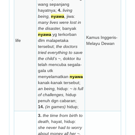
wang sepanjang
hayatnya;
4.
living
being,
nyawa
, jiwa:
many lives were lost in
the disaster,
banyak
nyawa
yg terkorban
Kamus Inggeris-
life
dlm malapetaka
Melayu Dewan
tersebut;
the doctors
tried everything to save
the child’s ~,
doktor itu
telah mencuba segala-
gala utk
menyelamatkan
nyawa
kanak-kanak tersebut;
an being,
hidup:
~ is full
of challenges,
hidup
penuh dgn cabaran;
14.
(in games)
hidup;
3.
the time from birth to
death,
hayat, hidup:
she never had to worry
about money all her ~,