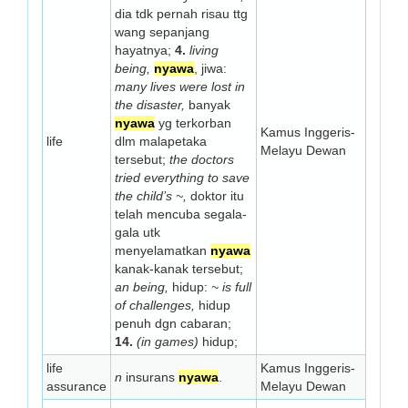
dia tdk pernah risau ttg
wang sepanjang
hayatnya;
4.
living
being,
nyawa
, jiwa:
many lives were lost in
the disaster,
banyak
nyawa
yg terkorban
Kamus Inggeris-
life
dlm malapetaka
Melayu Dewan
tersebut;
the doctors
tried everything to save
the child’s ~,
doktor itu
telah mencuba segala-
gala utk
menyelamatkan
nyawa
kanak-kanak tersebut;
an being,
hidup:
~ is full
of challenges,
hidup
penuh dgn cabaran;
14.
(in games)
hidup;
life
Kamus Inggeris-
n
insurans
nyawa
.
assurance
Melayu Dewan