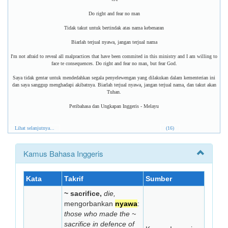
Do right and fear no man
Tidak takut untuk bertindak atas nama kebenaran
Biarlah terjual nyawa, jangan terjual nama
I'm not afraid to reveal all malpractices that have been commited in this ministry and I am willing to
face te consequences. Do right and fear no man, but fear God.
Saya tidak gentar untuk mendedahkan segala penyelewengan yang dilakukan dalam kementerian ini
dan saya sanggup menghadapi akibatnya. Biarlah terjual nyawa, jangan terjual nama, dan takut akan
Tuhan.
Peribahasa dan Ungkapan Inggeris - Melayu
Lihat selanjutnya...
(16)
Kamus Bahasa Inggeris
Kata
Takrif
Sumber
~ sacrifice,
die,
mengorbankan
nyawa
:
those who made the ~
sacrifice in defence of