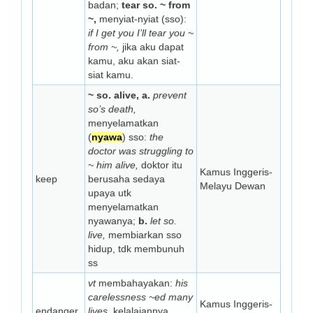
badan;
tear so. ~ from
~,
menyiat-nyiat (sso):
if I get you I’ll tear you ~
from ~,
jika aku dapat
kamu, aku akan siat-
siat kamu.
~ so. alive, a.
prevent
so’s death,
menyelamatkan
(
nyawa
) sso:
the
doctor was struggling to
~ him alive,
doktor itu
Kamus Inggeris-
keep
berusaha sedaya
Melayu Dewan
upaya utk
menyelamatkan
nyawanya;
b.
let so.
live,
membiarkan sso
hidup, tdk membunuh
ss
vt
membahayakan:
his
carelessness ~ed many
Kamus Inggeris-
endanger
lives,
kelalaiannya