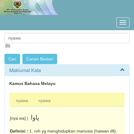
Maklumat Kata
Kamus Bahasa Melayu
nyawa
nyawa
ڽاوا
[nya.wa] |
Definisi :
1. roh yg menghidupkan manusia (haiwan dll),